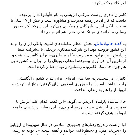
امریکا» محکوم کرد.
کامران قادری ریاست شرکتی اتریشی به نام «آوانوک» را برعهده
داشت که کار آن در زمینه مدیریت و مشاوره است و بیش از ۱۷ سال با
صنعت بانکی ایران، بازرگانی و همکاری می‌کرد. این شرکت کار به روز
رسانی سامانه‌های «بانک تجارت» را هم انجام می‌داد.
به
گفته خانواده‌اش
، بخش اعظم سامانه‌های امنیت بانکی ایران را او به
این کشور فروخته بود. این شرکت همکاری نزدیکی با «شرکت سینا
پردازش» در ایران، به مدیریت «کامبیز قادری»، برادر کامران داشت و
از طریق آن، فن‌آوری پیشرفته امضای دیجیتال را از ایران به کشورهایی
هم چون جاماییکا، کامرون، زیمبابوه و بوتان صادر کرده است.
کامران در سخت‌ترین سال‌های انزوای ایران نیز با کشور زادگاهش
رابطه داشته است. اما جمهوری اسلامی برای گرفتن امتیاز از اتریش و
اروپا، او را هم به زندان انداخت.
حالا نماینده پارلمان اتریش می‌گوید: «این فقط اقدام علیه اتریش یا
شهروندان اتریشی نیست، رژیم آخوندی با این رفتار، ارزش‌های جامعه
اروپا را هدف گرفته است.»
اوا ارنست زیدزیچ رفتارهای جمهوری اسلامی در قبال شهروندان اروپایی
را «تحریک‌ آمیز» و «خطرناک» خوانده و گفته است: «با توجه به رشد