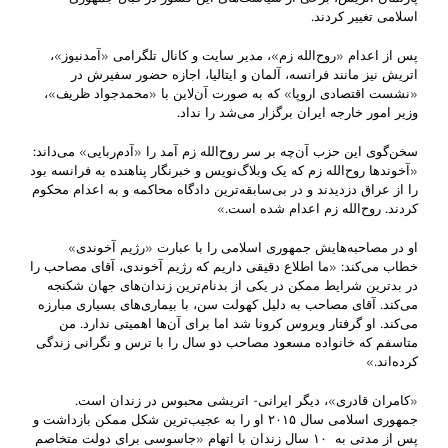
اسلامی تغییر کردند.
پس از اعدام «روح‌الله زم»، مدیر سایت و کانال تلگرامی «آمدنیوز»،
اتریش نیز مانند فرانسه، آلمان و ایتالیا، اجازه حضور سفیرش در
«نشست اقتصادی اروپا» که به صورت آن‌لاین با «محمدجواد ظریف»،
وزیر امور خارجه ایران برگزار می‌شد را نداد.
سخن‌گوی این حزب آن‌چه بر سر روح‌الله زم آمد را «آدم‌ربایی» می‌داند:
«آخوندها روح‌الله زم که یک وبلاگ‌نویس و خبرنگار پناهنده به فرانسه بود
را از عراق دزدیدند و در بی‌سابقه‌ترین دادگاه محاکمه و به اعدام محکوم
کردند. روح‌الله زم اعدام شده است.»
او در مصاحبه‌هایش جمهوری اسلامی را با عبارت «رژیم آخوندی»
خطاب می‌کند: «ما اطلاع دقیقی داریم که رژیم آخوندی، آقای مصاحب را
در بدترین شرایط ممکن در یکی از بدنام‌ترین زندان‌های جهان شکنجه
می‌کند. آقای مصاحب به دلیل کهولت سن، با بیماری‌های بسیاری مبارزه
می‌کند. او گرفتار ویروس کرونا شد اما برای آن‌‌ها اهمیتی ندارد. من
متاسفم که خانواده مسعود مصاحب دو سال را با ترس و نگرانی زندگی
کرده‌اند.»
«کامران قادری»، دیگر ایرانی- اتریشی محبوس در زندان است.
جمهوری اسلامی سال ۲۰۱۵ او را به عجیب‌ترین شکل ممکن بازداشت و
پس از مدتی به ۱۰ سال زندان با اتهام «جاسوسی برای دولت متخاصم