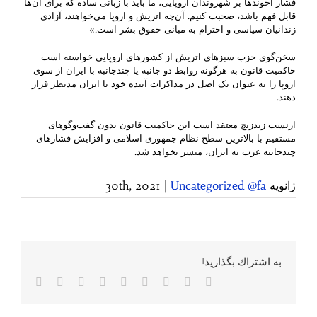
فشار آخوندها بر شهروندان اروپایی، ما باید با زبانی ساده که برای آن‌ها
قابل فهم باشد، صحبت کنیم. آن‌چه اتریش و اروپا می‌خواهند، آزادی
زندانیان سیاسی و احترام به مبانی حقوق بشر است.»
سخن‌گوی حزب سبزهای اتریش از کشورهای اروپایی خواسته است
حاکمیت قانون به هرگونه روابط دو جانبه یا چندجانبه با ایران از سوی
اروپا را به عنوان یک اصل در مذاکرات آینده خود با ایران مدنظر قرار
دهند.
ارنست زیدزیچ معتقد است این حاکمیت قانون بدون گفت‌وگوهای
مستقیم با بالاترین سطح نظام جمهوری اسلامی و افزایش فشارهای
چندجانبه غرب به ایران، میسر نخواهد شد.
ژانویه 30th, 2021
Uncategorized @fa
|
به اشتراك بگذاريد!
Facebook
Twitter
Reddit
LinkedIn
WhatsApp
Tumblr
Vk
Pinterest
پست
الکترونی