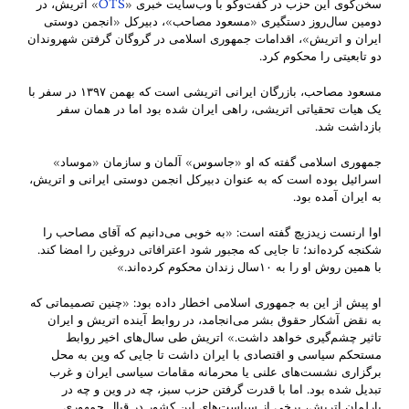
سخن‌گوی این حزب در گفت‌وگو با وب‌سایت خبری «
OTS
» اتریش، در
دومین سال‌روز دستگیری «مسعود مصاحب»، دبیرکل «انجمن دوستی
ایران و اتریش»، اقدامات جمهوری اسلامی در گروگان گرفتن شهروندان
دو تابعیتی را محکوم کرد.
مسعود مصاحب، بازرگان ایرانی اتریشی است که بهمن ۱۳۹۷ در سفر با
یک هیات تحقیاتی اتریشی، راهی ایران شده بود اما در همان سفر
بازداشت شد.
جمهوری اسلامی گفته که او «جاسوس» آلمان و سازمان «موساد»
اسرائیل بوده است که به عنوان دبیرکل انجمن دوستی ایرانی و اتریش،
به ایران آمده بود.
اوا ارنست زیدزیچ گفته است: «به خوبی می‌دانیم که آقای مصاحب را
شکنجه کرده‌اند؛ تا جایی که مجبور شود اعترافاتی دروغین را امضا کند.
با همین روش او را به ۱۰سال زندان محکوم کرده‌اند.»
او پیش از این به جمهوری اسلامی اخطار داده بود: «چنین تصمیماتی که
به نقض آشکار حقوق بشر می‌انجامد، در روابط آینده اتریش و ایران
تاثیر چشم‌گیری خواهد داشت.» اتریش طی سال‌های اخیر روابط
مستحکم سیاسی و اقتصادی با ایران داشت تا جایی که وین به محل
برگزاری نشست‌‌های علنی یا محرمانه مقامات سیاسی ایران و غرب
تبدیل شده بود. اما با قدرت گرفتن حزب سبز، چه در وین و چه در
پارلمان اتریش، برخی از سیاست‌های این کشور در قبال جمهوری