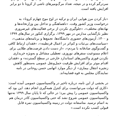
سردرگم کرده و در نتیجه، تعداد مرگ‌ومیرهای ناشی از کرونا تا دو برابر
افزایش یافته است.
«باز کردن مرز هوایی ایران و ترکیه در اوج موج چهارم کرونا» به
درخواست وزیر کشور وقت، «ناهماهنگی و تداخل بین وزارتخانه‌ها و
نهادهای مختلف»، «جلوگیری نکردن از برخی فعالیت‌های غیرضروری
نظیر بازگشایی مدارس در مهر ۱۳۹۹، برگزاری کنکور در سال‌های ۱۳۹۹
و ۱۴۰۰، آزمون‌های حضوری دانشگاه‌ها، تجمع‌ها و برنامه‌های مذهبی»،
«سیاست‌های بی‌ثبات و کم‌اثر در اعمال قرنطینه»، «فقدان ارتباط کافی
و گفت‌وگوی صادقانه با مردم»، «از دست دادن فرصت‌های طلایی برای
اعلام ممنوعیت سفرهای نوروزی، تعطیلی مشاغل و به‌ویژه خریداری
نکردن فوری واکسن‌های استاندارد خارجی در سطح گسترده» و «فقدان
اقدام موثر برای افزایش ظرفیت حمل‌ونقل عمومی به‌منظور کاهش
زنجیره انتقال بیماری» از دیگر موارد اتهامی حسن روحانی در نامه
نمایندگان مجلس به قوه قضاییه‌اند.
در بخشی از این نامه، درباره تاخیر در واکسیناسیون عمومی آمده است:
«کاری که دولت می‌توانست برای کنترل همه‌گیری انجام دهد، این بود که
واکسیناسیون عمومی را پیش ببرد؛ در حالی‌ که تا پایان سال ۱۳۹۹ نه‌تنها
واکسیناسیون عمومی شروع نشد که حتی واکسیناسیون کادر درمان هم
به اتمام نرسید. متاسفانه دولت در زمینه واکسیناسیون نمره قابل
قبولی کسب نکرده است.»