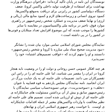
نویسندگان این نامه در پایان تاکید کرده‌اند: «فراخوان دیرهنگام وزارت
بهداشت برای استفاده از ظرفیت تولید داخلی واکسن کرونا، ضعف
دستگاه دیپلماسی کشور در رایزنی برای دریافت به‌موقع واکسن‌ها،
کمبود نیروی انسانی و زیرساخت‌های لازم و کمبود منابع مالی (ریالی و
ارزی) و نهایتا ضعف مدیریت و عملکرد شخص رئیس‌جمهور در راهبری
موارد فوق، تاخیر در برنامه ملی واکسیناسیون در مقایسه با سایر
کشورها را موجب شده، که این موضوع افزایش تعداد مبتلایان و فوتی‌ها
در کشور را در پی داشته است.»
نمایندگان مجلس شورای اسلامی تمامی موارد بیان شده را نشانگر
«نبود مدیریت صحیح ستاد ملی مبارزه با کرونا و شخص رئیس‌جمهور»
دانستند و او را متهم کردند که «عواقب تصمیم‌های اشتباه» خود را
نمی‌پذیرد.
هر چند افکار عمومی حسن روحانی و دولت او را در وضعیت نابه هنجار
کرونا در ایران را مقصر می شناسد، اما علی خامنه ای را در راس این
تقصیرکاران می دانند. تصمیمات علی خامنه ای به یک جنایت بزرگ در
ایران انجامید. نامه نمایندگان مجلس یازدهم به قوه قضاییه با عنوان
«تخلف» و «سوءمدیریت»، نوعی تسویه‌حساب سیاسی نمایندگان با
رئیس‌جمهور سابق و بیش از آن برداشتن مسئولیت های جنایتکارانه ی
علی خامنه ای از دوش او ارزیابی شده است. تصمیم های علی خامنه ای
نظیر مخالفت با واردات واکسن‌های معتبر از جمله اقدامات جنایتکارانه
ی اوست. با خواست رهبر جمهوری اسلامی ایران و نهادهای
زیرمجموعه او همچون ستاد اجرایی و سپاه پاسداران تا مدت ها از