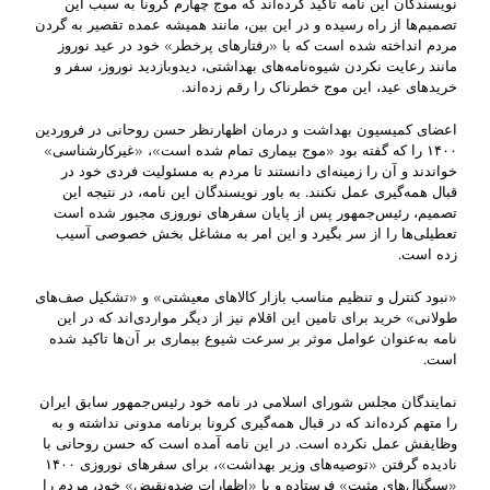
نویسندگان این نامه تاکید کرده‌اند که موج چهارم کرونا به‌ سبب این
تصمیم‌ها از راه رسیده و در این بین، مانند همیشه عمده تقصیر به گردن
مردم انداخته شده است که با «رفتارهای پرخطر» خود در عید نوروز
مانند رعایت نکردن شیوه‌نامه‌های بهداشتی، دیدوبازدید نوروز، سفر و
خریدهای عید، این موج خطرناک را رقم زده‌اند.
اعضای کمیسیون بهداشت و درمان اظهارنظر حسن روحانی در فروردین
۱۴۰۰ را که گفته بود «موج بیماری تمام شده است»، «غیرکارشناسی»
خواندند و آن را زمینه‌‌‌ای دانستند تا مردم به مسئولیت فردی خود در
قبال همه‌گیری عمل نکنند. به باور نویسندگان این نامه، در نتیجه این
تصمیم، رئیس‌جمهور پس از پایان سفرهای نوروزی مجبور شده است
تعطیلی‌ها را از سر بگیرد و این امر به مشاغل بخش خصوصی آسیب
زده است.
«نبود کنترل و تنظیم مناسب بازار کالاهای معیشتی» و «تشکیل صف‌های
طولانی» خرید برای تامین این اقلام نیز از دیگر مواردی‌اند که در این
نامه به‌عنوان عوامل موثر بر سرعت شیوع بیماری بر آن‌ها تاکید شده
است.
نمایندگان مجلس شورای اسلامی در نامه خود رئیس‌جمهور سابق ایران
را متهم کرده‌اند که در قبال همه‌گیری کرونا برنامه مدونی نداشته و به
وظایفش عمل نکرده است. در این نامه آمده است که حسن روحانی با
نادیده‌ گرفتن «توصیه‌های وزیر بهداشت»، برای سفرهای نوروزی ۱۴۰۰
«سیگنال‌های مثبت» فرستاده و با «اظهارات ضدونقیض» خود، مردم را