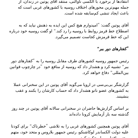
انتقادها از برخورد با آلکسی ناوالنی، منتقد آقای پوتین در زندان، از
جمله مهم‌ترین محورهای اختلاف روسیه با کشورهای غربی است که
باعث ایجاد تنشی کم‌سابقه شده است.
آقای پوتین گفت: “امیدوارم هیچ کس این ایده به ذهنش نیاید که به
اصطلاح خط قرمز روابط با روسیه را رد کند.” او گفت روسیه خود درباره
این که خط قرمزش کجاست تصمیم می‌گیرد.
“کفتارهای دور ببر”
رئیس جمهور روسیه کشورهای طرف مقابل روسیه را به “کفتارهای دور
ببر” تشبیه کرد و هشدار داد که روسیه از منافع خود “در چارچوب قوانین
بین‌المللی” دفاع خواهد کرد.
گزارشگر بی‌بی‌سی در اروپا می‌گوید آقای پوتین در این سخنرانی عملا
به کشورهای عضو ناتو هشدار داد که حساب کارشان را بکنند و عقب
بنشینند.
بر اساس گزارش‌ها حاضران در سخنرانی سالانه آقای پوتین در چند روز
گذشته سه بار آزمایش کرونا داده‌اند
آقای پوتین همچنین کشورهای غربی را به تلاشی “خطرناک” برای کودتا
علیه دولت الکساندر لوکاشنکو، رئیس جمهور بلاروس و متحد خود، متهم
و چنین اقدامی را محکوم کرد.