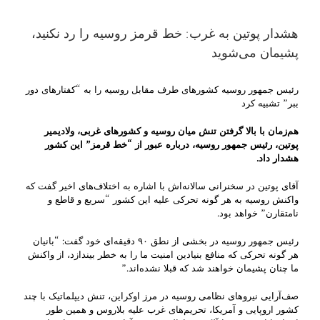
هشدار پوتین به غرب: خط قرمز روسیه را رد نکنید،
پشیمان می‌شوید
رئیس جمهور روسیه کشورهای طرف مقابل روسیه را به “کفتارهای دور
ببر” تشبیه کرد
هم‌زمان با بالا گرفتن تنش میان روسیه و کشورهای غربی، ولادیمیر
پوتین، رئیس جمهور روسیه، درباره عبور از “خط قرمز” این کشور
هشدار داد.
آقای پوتین در سخنرانی سالانه‌اش با اشاره‌ به اختلاف‌های اخیر گفت که
واکنش روسیه به هر گونه تحرکی علیه این کشور “سریع و قاطع و
نامتقارن” خواهد بود.
رئیس جمهور روسیه در بخشی از نطق ۹۰ دقیقه‌ای خود گفت: “بانیان
هر گونه تحرکی که منافع بنیادین امنیت ما را به خطر بیندازد، از واکنش
ما چنان پشیمان خواهند شد که قبلا نشده‌اند.”
صف‌آرایی نیروهای نظامی روسیه در مرز اوکراین، تنش دیپلماتیک با چند
کشور اروپایی و آمریکا، تحریم‌های غرب علیه بلاروس و همین طور