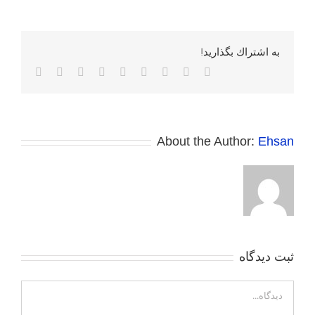
به اشتراك بگذاريد!
Facebook
Twitter
Reddit
LinkedIn
WhatsApp
Tumblr
Vk
Pinterest
پست
الکترونی
About the Author:
Ehsan
ثبت ديدگاه
Comment