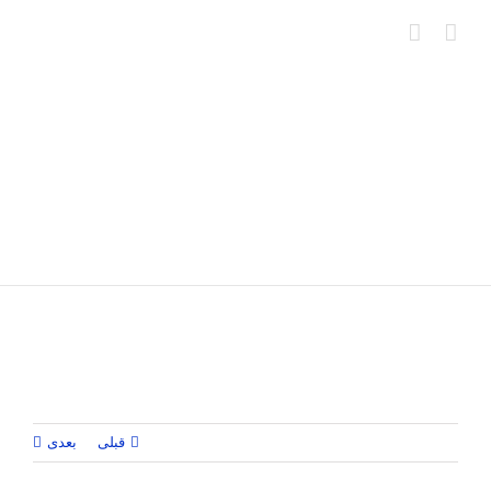
Ski
t
conten
قبلی
بعدی