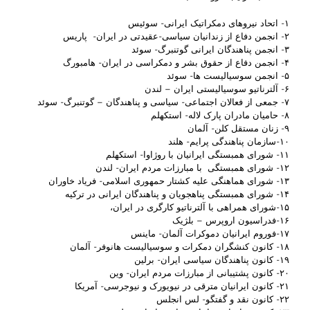
۱- اتحاد نیروهای دمکراتیک ایرانی- سوئیس
٢- انجمن دفاع از زندانیان سیاسی-عقیدتی در ایران- پاریس
۳- انجمن پناهندگان ایرانی گوتنبرگ- سوئد
۴- انجمن دفاع از حقوق بشر و دمکراسی در ایران- هامبورگ
۵- انجمن سوسیالیست ها- سوئد
۶- آلترناتیو سوسیالیستی ایران – لندن
٧- جمعی از فعالان اجتماعی- سیاسی و پناهندگان – گوتنبرگ- سوئد
۸- حامیان مادران پارک لاله- استکهلم
٩- زنان مستقل کلن- آلمان
۱۰-سازمان پناهندگی پرایم- هلند
۱۱- شورای همبستگی ایرانیان با روژاوا- استکهلم
۱۲- شورای همبستگی با مبارزات مردم ایران- لندن
۱۳- شورای هماهنگی علیه کشتار حمهوری اسلامی- فریاد خاوران
۱۴- شورای همبستگی پناهجویان و پناهندگان ایرانی در ترکیه
۱۵-شورای همراهی با آلترناتیو کارگری در ایران،
۱۶-فدراسیون اروپرس – بلژیک
۱۷-فوروم ایرانیان دموکرات آلمان- ماینس
۱۸- کانون کنشگران دمکرات و سوسیالیست هانوفر- آلمان
۱۹- کانون پناهندگان سیاسی ایران- برلین
۲۰- کانون پشتیبانی از مبارزات مردم ایران- وین
۲۱- کانون ایرانیان مترقی در نیویورک و نیوجرسی- آمریکا
۲۲- کانون نقد و گفتگو- لس انجلس