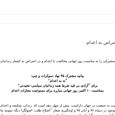
رکی را به مناسبت روز جهانی مخالفت با اعدام و در اعتراض به کشتار زندانیان در
بیانیه مشترک ۳۵ نهاد دموکرات و چپ:
“نه به اعدام”
برای “آزادی بی قید شرط همه زندانیان سیاسی-عقیدتی”
بمناسبت ۱۰ اکتبر، روز جهانی مبارزه برای ممنوعیت مجازات اعدام
بت به جمعیت در جهان داراست. بیش از چهار دهه است که زندان، شکنجه و اعدام 
دارد. پس از خیزش های وسیع و میلیونی تهیدستان به تنگ آمده علیه وضعیت موجود در دیماه ٩۶ و آ