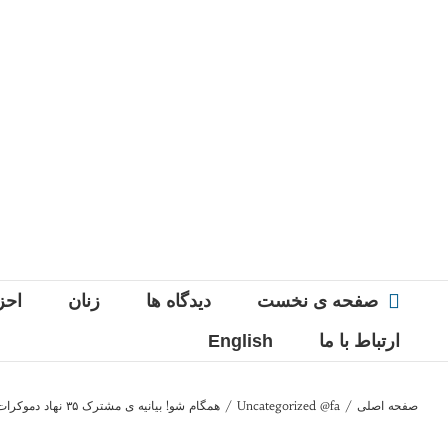
Ski
t
conten
صفحه ی نخست
دیدگاه ها
زنان
احز
ارتباط با ما
English
صفحه اصلی
/
Uncategorized @fa
/
همگام شو! بیانیه ی مشترک ۳۵ نهاد دموکرات و چپ در اعتراض به اعدام