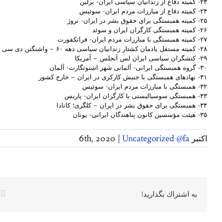
۲۳- کمیته دفاع از زندانیان سیاسی ایران- برلین
٢۴- کمیته دفاع از مبارزات مردم ایران- سوئیس
٢۵- کمیته همبستگی برای حقوق بشر در ایران- نروژ
٢۶- کمیته همبستگی کارگران ایران و سوئد
٢۷- کمیته همبستگی با مبارزات مردم ایران- فرانکفورت
٢۸- کمیته مستقل یادمان کشتار زندانیان سیاسی دهه ۶۰ – واشنگتن دی سی
٢۹- کنشگران سیاسی ایران لس آنجلس – آمریکا
۳۰- گروه همبستگی ایرانی- آلمانی شهر اشتوتگارت- آلمان
۳۱- نهادهای همبستگی با جنبش کارکری در ایران – خارج کشور
۳۲- همبستگی با مبارزات مردم ایران- سوئیس
۳۳- همبستگی سوسیالیستی با کارگران ایران- پاریس
۳۴- همبستگی برای حقوق بشر در ایران – کلگری؛ کانادا
۳۵- هیئت مؤسسین کانون پناهندگان ایرانی- یونان
اکتبر 6th, 2020
Uncategorized @fa
|
k
به اشتراك بگذاريد!