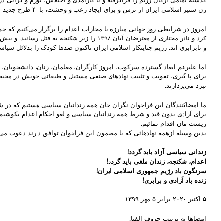
گذشته تمامی ارکان رژیم را فراگرفته و نا کارآمدی و اختلاس، تورم و گرانی
زن ستیز اسلامی ایران از ترس و برای ایجاد رعب و وحشت، با ۴ طرح جدید مبارزه با “بدحجابی” یورش گسترده ای را جهت به عقب نشاندن مبارزات زنان علیه حجاب اجباری برنامه ریزی کرده است.
کرد و نادر مختاری از معترضان آبان ۱۳۹۸ ر
و نابرابری اند. رژیم جنایتکار اسلامی ایران تاکنون صدها کودک را بدلائل سیاس
اما علیرغم ابعاد گسترده سرکوب، امروز کارگران، معلمان، زنان، دانشجویان، 
برای پا گیری، تقویت و تثبیت نهادهای صنفی مستقل و طبقاتی خویش در محیط کا
نبرد می‌پردازند.
ما امضاکنندگان این فراخوان نگران جان همه زندانیان سیاسی هستیم که در ش
زیست مان اقدام نمائیم.
بدین وسیله ازهمه نهادهائی که با مضمون این فراخوان توافق دارند دعوت می 
زندانی سیاسی آزاد باید گردد
!
اعدام، شکنجه، زندان ملغی باید گردد
!
سرنگون باد رژیم جمهوری اسلامی ایران
!
زنده باد آزادی و برابری
!
۵ اکتبر ٢۰٢۰ برابر ۵ مهر ۱۳٩٩
امضاها به ترتیب حروف الفبا: