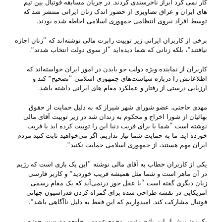
کار نمی کرد ابراز ناخرسندی کردند. در جریان مسابقه فوتبال بین تیم
های ایران و عراق تصاویری از حضور اندک زنان ایرانی منتشر شد که
توسط افراد نیروی انتظامی جمهوری اسلامی احاطه شده بودند.
برخی از کاربران ایرانی زیر توییت رابرت مالی نوشته‌اند که “زنان اجازه
نیافتند”، بلکه زنانی که شما دیده‌اید “از سوی دولت انتخاب شدند”.
کاربران از نماینده ویژه دولت جو بایدن در امور ایران خواسته‌اند که
اطلاعاتش را درباره سیاست‌های جمهوری اسلامی “تصحیح” کند و
ارزیابی درستی از رفتار و عملکرد مقام های ایرانی داشته باشد.
مهدی حاجتی، عضو شورای شهر شیراز که به دلیل حمایت از حقوق
بهائیان از شورا اخراج و محکوم به زندان شد در زیر توییت آقای مالی
نوشته است “شما یا برای فریب دنیا این را توییت کرده اید یا فریب
خورده اید. ما به حمایت شما نیاز نداریم. اگر می‌خواهید ثابت کنید مردم
ایران مهم هستند، از جمهوری اسلامی حمایت نکنید”.
یکی از کاربران خطاب به آقای مالی نوشته “این یک بازی است که رژیم
در آن ماهر است و شما مثل همیشه فریب خوردید” و کاربر فارسی
زبان دیگری گفته است “با عقل جور درنمی‌آید که یک مقام رسمی
آمریکایی در نقشه طراحی شده برای گمراه کردن فدراسیون جهانی
فوتبال مشارکت کند. امیدواریم که این فقط به دلیل ناآگاهی باشد”.
یک روز پیش از این بازی رئیس مجمع عمومی جامعه مدرسین حوزه