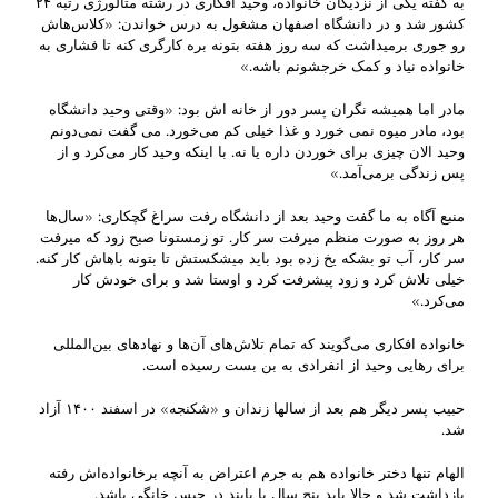
به گفته یکی از نزدیکان خانواده، وحید افکاری در رشته متالورژی رتبه ۲۴
کشور شد و در دانشگاه اصفهان مشغول به درس خواندن: «کلاس‌هاش
رو جوری برمیداشت که سه روز هفته بتونه بره کارگری کنه تا فشاری به
خانواده نیاد و کمک خرجشونم باشه.»
مادر اما همیشه نگران پسر دور از خانه اش بود: «وقتی وحید دانشگاه
بود، مادر میوه نمی خورد و غذا خیلی کم می‌خورد. می گفت نمی‌دونم
وحید الان چیزی برای خوردن داره یا نه. با اینکه وحید کار می‌کرد و از
پس زندگی برمی‌آمد.»
منبع آگاه به ما گفت وحید بعد از دانشگاه رفت سراغ گچکاری: «سال‌ها
هر روز به صورت منظم میرفت سر کار. تو زمستونا صبح زود که میرفت
سر کار، آب تو بشکه یخ زده بود باید میشکستش تا بتونه باهاش کار کنه.
خیلی تلاش کرد و زود پیشرفت کرد و اوستا شد و برای خودش کار
می‌کرد.»
خانواده افکاری می‌گویند که تمام تلاش‌های آن‌ها و نهادهای بین‌المللی
برای رهایی وحید از انفرادی به بن بست رسیده است.
حبیب پسر دیگر هم بعد از سالها زندان و «شکنجه» در اسفند ۱۴۰۰ آزاد
شد.
الهام تنها دختر خانواده هم به جرم اعتراض به آنچه برخانواده‌اش رفته
بازداشت شد و حالا باید پنج سال با پابند در حبس خانگی باشد.