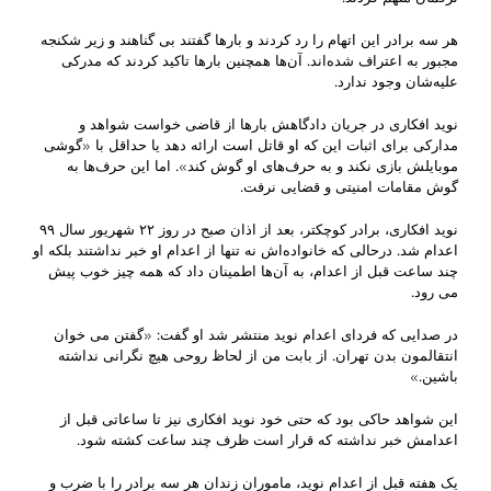
هر سه برادر این اتهام را رد کردند و بارها گفتند بی گناهند و زیر شکنجه
مجبور به اعتراف شده‌اند. آن‌ها همچنین بارها تاکید کردند که مدرکی
علیه‌شان وجود ندارد.
نوید افکاری در جریان دادگاهش بارها از قاضی خواست شواهد و
مدارکی برای اثبات این که او قاتل است ارائه دهد یا حداقل با «گوشی
موبایلش بازی نکند و به حرف‌های او گوش کند». اما این حرف‌ها به
گوش مقامات امنیتی و قضایی نرفت.
نوید افکاری، برادر کوچکتر، بعد از اذان صبح در روز ۲۲ شهریور سال ۹۹
اعدام شد. درحالی که خانواده‌اش نه تنها از اعدام او خبر نداشتند بلکه او
چند ساعت قبل از اعدام، به آن‌ها اطمینان داد که همه چیز خوب پیش
می رود.
در صدایی که فردای اعدام نوید منتشر شد او گفت: «گفتن می خوان
انتقالمون بدن تهران. از بابت من از لحاظ روحی هیچ نگرانی نداشته
باشین.»
این شواهد حاکی بود که حتی خود نوید افکاری نیز تا ساعاتی قبل از
اعدامش خبر نداشته که قرار است ظرف چند ساعت کشته شود.
یک هفته قبل از اعدام نوید، ماموران زندان هر سه برادر را با ضرب و