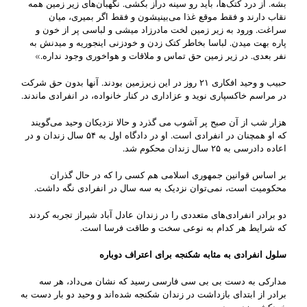
بشه. از درد کتک‌ها، باید رو سینه دراز بکشی. نگهبان‌های زیر زمین همه
نقاب دارند و فقط موقع غذا می‌بینیشون و فقط اگر بمیری، میان
سراغت. ورود به زیر زمین لخت مادرزاد میشی و لباسی پر از خون و
پاره بهت میدن. لباسا بخاطر کتک زدن و خودزنی اینجوریه و میدنش به
نفر بعدی. در زیر زمین حق تماس و ملاقات و هواخوری وجود نداره.»
حبیب و وحید افکاری ۲۱ روز در این زیرزمین بودند. آنها بدون حق شرکت
در مراسم خاکسپاری نوید و عزاداری در کنار خانواده، در انفرادی ماندند.
هزار شب از آن صبح پر آشوب می گذرد و حالا نزدیکان وحید می‌گویند
که او همچنان در انفرادی است. او در دادگاه اول به ۵۴ سال زندان و در
اعاده دادرسی به ۲۵ سال زندان محکوم شد.
بر اساس قوانین جمهوری اسلامی هم کسی را که در حال گذران
محکومیت است، نمی‌توان نزدیک به سه سال در انفرادی نگه داشت.
دو برادر انفرادی‌های متعددی را در زندان عادل آباد شیراز تجربه کردند
که شرایط هر کدام به نوعی سخت و طاقت فرسا است.
سلول انفرادی به مثابه شکنجه برای اعتراف دوباره
مدارکی به دست بی بی سی فارسی رسید که نشان می‌داد، هر سه
برادر از ابتدای بازداشت در زندان شکنجه شده‌اند و وحید دو بار دست به