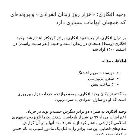
وحید افکاری؛ «هزار روز زندان انفرادی» و پرونده‌ای
که همچنان ابهامات بسیاری دارد
برادران افکاری، از چپ: نوید افکاری، برادر کوچکتر اعدام شد، وحید
افکاری (وسط) همچنان در زندان است و حبیب (نفر سمت راست) در
اسفند ۱۴۰۰ آزاد شد
اطلاعات مقاله
نویسنده, مریم افشنگ
شغل, بی‌بی‌سی
۶ ساعت پیش
به گفته نزدیکان وحید افکاری، جمعه دوازدهم خرداد، هزارمین روزی
است که او در سلول انفرادی به سر می‌برد.
وحید افکاری به همراه دو برادر دیگرش حبیب و نوید در جریان
اعتراضات مرداد ۹۷ در شیراز بازداشت شدند. بعدها تلویزیون جمهوری
اسلامی گزارشی منتشر کرد از «اعترافات» آنها و در آن گزارش،
مقام‌های قضایی این سه برادر را به قتل یک مامور امنیتی به نام حسن
ترکمان متهم کردند.