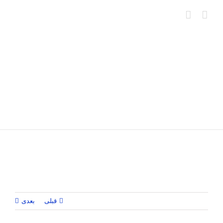
Ski
t
conten
قبلی
بعدی