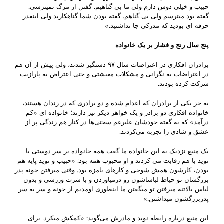
حبیب و خیلی دوس دارم ولی ما بی گناهیم. گفتن از مرگ نمیترسی.
گفته بود میترسم ولی بی گناهم. گفته بودن شما گناهکارید ولی اینقدر
حرفه ای بودید که مدرکی جا نذاشتید.»
پنج سال رنج و فشار بر یک خانواده
برادران افکاری در اعتراضات سال ۹۷ دستگیر شدند، ولی پیش از آن هم
در اعتراضات به نگرانی و مشکلات معیشتی و حتی اعتراض به پارازیت
شرکت کرده بودند.
به جز یکی از برادران که اعدام شده و دو برادری که در زندان هستند،
خانواده افکاری دو برادر و یک خواهر دیکر نیز دارند؛ خانواده ای «کم
درآمد» که به گفته خودشان علیرغم سختی‌ها در کنار هم زندگی پر از
عشق و شادی را تجربه می‌کردند.
یک منبع نزدیک به این خانواده ما گفت همه خانواده بر سر دوستی با
نوید با هم رقابت می کردند و او محبوب همه بود: «حبیب و نوید پایه هم
بودن، کارشون همش شوخی و کارهای بامزه بود. وقتی میرفتن خونه پدر
بزرگشان تو حیاط لباساشون رو درمیاوردن و با شرت ورزشی و بدون
لباس بالاتنه میرفتن تو میگفتن ما اینطوری اومدیم از خونه و سر به سر
پدربزرگشون میذاشتن.»
این منبع درباره رابطه نوید و مادرش می‌گوید: «کمکش میکرد. برای