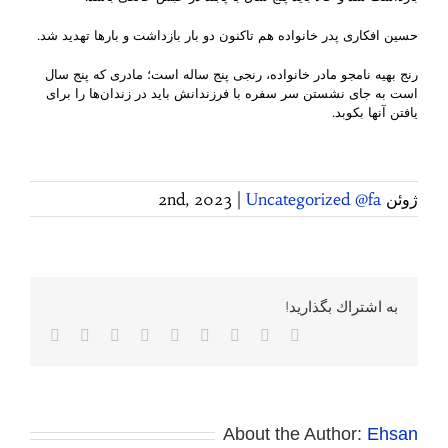
حسین افکاری پدر خانواده هم تاکنون دو بار بازداشت و بارها تهدید شد.
رنج بهیه نامجو مادر خانواده، رنجی پنج ساله است؛ مادری که پنج سال
است به جای نشستن سر سفره با فرزندانش باید در زندان‌ها را برای
یافتن آنها بکوبد.
ژوئن 2nd, 2023
Uncategorized @fa
|
به اشتراك بگذاريد!
Facebook
Twitter
Reddit
LinkedIn
WhatsApp
Tumblr
Vk
Pinterest
پست
الکترونی
About the Author:
Ehsan