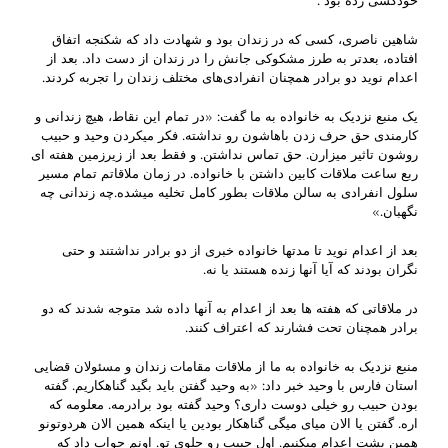
خودکشی زده بود .
شاهین ناصری، کسی که در زندان بود و شهادت داد که شکنجه اتفاق
افتاده، بعدتر به طرز مشکوکی جانش را در زندان از دست داد. بعد از
اعدام نوید دو برادر همچنان انفرادی‌های مختلف زندان را تجربه کردند.
یک منبع نزدیک به خانواده به ما گفت: «در تمام این نقاط، هیچ زندانی و
کارمندی حق حرف زدن باهاشون رو نداشته. فکر میکردن وحید و حبیب
روشون تاثیر میزارن. حق تماس نداشتن. و فقط بعد از زیرزمین هفته ای
ربع ساعت ملاقات کابین داشتن با خانواده. در زمان ملاقاتم تمام مسیر
سلول انفرادی به سالن ملاقات بطور کامل تخلیه میشده.چه زندانی چه
نگهبان.»
بعد از اعدام نوید تا مدتها خانواده خبری از دو برادر نداشتند و حتی
نگران بودند که آیا آنها زنده هستند یا نه.
در ملاقاتی که هفته ها بعد از اعدام به آنها داده شد متوجه شدند که دو
برادر همچنان تحت فشارند که اعتراف کنند.
منبع نزدیک به خانواده به ما از ملاقات مقامات زندان و مسئولان قضایی
استان فارس با وحید خبر داد: «به وحید گفتن باید بگید گناهکاریم. گفته
بودن حبیب رو خیلی دوست داری؟ وحید گفته بود برادرمه. معلومه که
اره. گفتن یا الان میای میگی گناهکار بودین یا اینکه همین الان هردوتونو
همین پشت اعدام میکنیم. اول حبیب رو جلوی تو. اونم جواب داد که