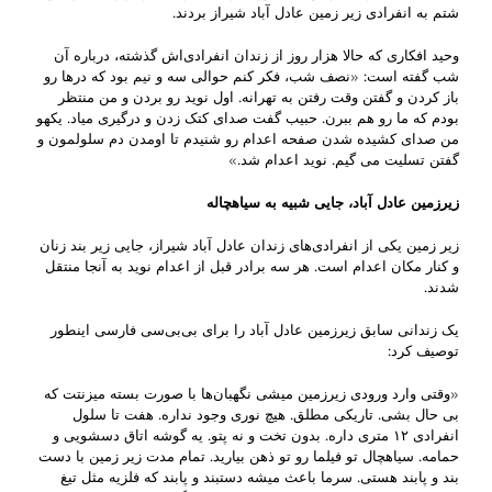
شتم به انفرادی زیر زمین عادل آباد شیراز بردند.
وحید افکاری که حالا هزار روز از زندان انفرادی‌اش گذشته، درباره آن
شب گفته است: «نصف شب، فکر کنم حوالی سه و نیم بود که درها رو
باز کردن و گفتن وقت رفتن به تهرانه. اول نوید رو بردن و من منتظر
بودم که ما رو هم ببرن. حبیب گفت صدای کتک زدن و درگیری میاد. یکهو
من صدای کشیده شدن صفحه اعدام رو شنیدم تا اومدن دم سلولمون و
گفتن تسلیت می گیم. نوید اعدام شد.»
زیرزمین عادل آباد، جایی شبیه به سیاهچاله
زیر زمین یکی از انفرادی‌های زندان عادل آباد شیراز، جایی زیر بند زنان
و کنار مکان اعدام است. هر سه برادر قبل از اعدام نوید به آنجا منتقل
شدند.
یک زندانی سابق زیرزمین عادل آباد را برای بی‌بی‌سی فارسی اینطور
توصیف کرد:
«وقتی وارد ورودی زیرزمین میشی نگهبان‌ها با صورت بسته میزنتت که
بی حال بشی. تاریکی مطلق. هیچ نوری وجود نداره. هفت تا سلول
انفرادی ۱۲ متری داره. بدون تخت و نه پتو. یه گوشه اتاق دسشویی و
حمامه. سیاهچال تو فیلما رو تو ذهن بیارید. تمام مدت زیر زمین با دست
بند و پابند هستی. سرما باعث میشه دستبند و پابند که فلزیه مثل تیغ