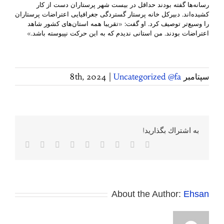
رسانه‌ها گفته بودند حداقل در بیست شهر پرستاران دست از کار
کشیده‌اند. دبیرکل خانه پرستار گستردگی جغرافیایی اعتراضات پرستاران
را وسیع‌تر توصیف کرد. او گفت: «تقریبا همه استان‌های کشور شاهد
اعتراضات بودند. من استانی ندیدم که به این حرکت نپیوسته باشد.»
سپتامبر 8th, 2024
Uncategorized @fa
|
به اشتراك بگذاريد!
Facebook
Twitter
Reddit
LinkedIn
WhatsApp
Tumblr
Vk
Pinterest
پست
الکترونی
About the Author:
Ehsan