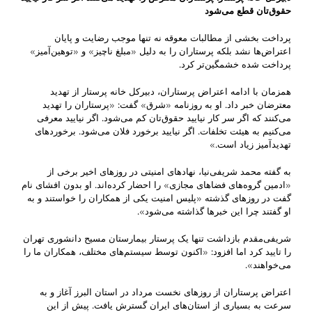
حقوق‌تان قطع می‌شود
پرداخت بخشی از مطالبات معوقه نه تنها موجب رضایت و پایان
اعتراض‌ها نشد بلکه پرستاران را به دلیل «مبلغ ناچیز» و «توهین‌آمیز»
پرداخت شده خشمگین‌تر کرد.
همزمان با ادامه اعتراض پرستاران، دبیرکل خانه پرستار از تهدید
معترضان خبر داد. او به روزنامه «شرق» گفت: «پرستاران را تهدید
می‌کنند که اگر سر کار نیایید حقوق‌تان کم می‌شود. اگر نیایید معرفی
می‌کنیم به هیئت تخلفات. اگر نیایید برخورد فلان می‌شود. برخوردهای
تهدیدآمیز زیاد است.»
به گفته محمد شریفی‌نیا، نهادهای امنیتی در روزهای اخیر برخی از
«ادمین گروه‌های فضاهای مجازی» را احضار کرده‌اند. او بدون افشای نام
گفت در روزهای گذشته «پلیس امنیت یکی از همکاران را خواستند و به
او گفتند چرا این خبرها گذاشته می‌شود».
شریفی‌مقدم بازداشت تنها یک پرستار بیمارستان مسیح دانشوری تهران
را تایید کرد اما افزود: «اکنون توسط سیستم‌های مختلف، همکاران ما را
می‌خواهند».
اعتراض پرستاران از روزهای نخست مرداد در استان البرز آغاز و به
سرعت به بسیاری از استان‌های ایران گسترش یافت. پیش از این