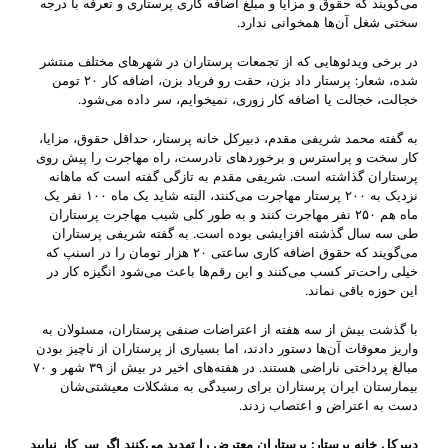
می‌گویند که حقوق و مزایا و مبلغ اضافه کاری پرستاری و تعرفه با درجه
سختی شغل آن‌ها همخوانی ندارد.
در برخی ویدئوهایی که از تجمعات پرستاران در شهرهای مختلف منتشر
شده، شعار: پرستار داد بزن، حقت رو فریاد بزن، اضافه کار ۲۰ تومن
خجالت، خجالت یا اضافه کار زوری، نمیخوایم، سر داده می‌شود.
به گفته محمد شریفی مقدم، دبیرکل خانه پرستار، حداقل حقوق، مزایا،
کار سخت و پراسترس و برخورد‌های نادرست، راه مهاجرت را پیش روی
پرستاران گذاشته است. شریفی مقدم به تازگی گفته است که ماهانه
نزدیک به ۲۰۰ پرستار مهاجرت می‌کنند، البته شاید یک ماه ۱۰۰ نفر یک
ماه هم ۲۵۰ نفر مهاجرت کنند و به طور کلی شیب مهاجرت پرستاران
طی سه سال گذشته افزایشی بوده است. به گفته شریفی پرستاران
می‌گویند که حقوق اضافه کاری ساعتی ۲۰ هزار تومان را در اسنپ که
خیلی راحت‌تر کسب می‌کنند و این رقم‌ها باعث می‌شود انگیزه کار در
این حوزه باقی نماند.
با گذشت بیش از سه هفته از اعتراضات صنفی پرستاران، مسئولان به
واریز معوقات آن‌ها دستور دادند، اما بسیاری از پرستاران از ناچیز بودن
مبالغ پرداختی ناراضی هستند. در هفته‌های اخیر در بیش از ۳۹ شهر و ۷۰
بیمارستان ایران پرستاران برای رسیدگی به مشکلات معیشتی‌شان
دست به اعتراض و اعتصاب زدند.
دبیرکل خانه پرستار: پرستاران معترض را تهدید می‌کنند اگر سر کار نیایید