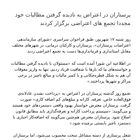
پرستاران در اعتراض به نادیده گرفتن مطالبات خود
مجددا تجمع های اعتراضی برگزار کردند
روز شنبه ۱۷ شهریور، طبق فراخوان سراسری «شورای سازماندهی
اعتراضات پرستاران»، پرستاران و کارکنان درمانی، در شهرهای مختلف
مقابل استانداری و فرمانداری‌ها دست به تجمع اعتراضی زدند.
در اطلاعیه این شورا آمده است که «مسئولان با نادیده گرفتن مطالبات
و خواسته‌های ما که بارها با شفافیت فریاد زدیم، تنها به واریز معوقات
آن هم به شکل قطره‌چکانی و با کسر مالیات و مبالغ ناچیز در برخی
مراکز و شهر‌ها پرداختند.»
تجمع روز گذشته پرستاران در اعتراض به «پرداخت نشدن عادلانه‌ی
فوق‌العاده خاص، تعرفه، کارانه و مبلغ‌های کم اضافه کاری» صورت
گرفت. پرستاران معترض خواستار بهبود واقعی دستمزدهای خود هستند
و می‌گویند: «سیستم پرداخت کارانه و تعرفه‌گذاری باید مطابق قانون
اصلاح شود. پرستاران معترض هم‌چنین می‌گویند که اضافه‌کار اجباری با
دستمزد ناچیز بایستی برچیده شود.»
شغل پرستاری از دسته مشاغل سخت محسوب می‌شود، اما پرستاران