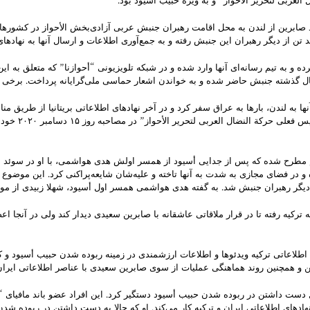
العربی لتحریر الأحواز” و به ویژه حبیب أسیود بود.
 صابرین از لندن به محل اقامت رهبران جنبش عربی آزادی‌بخش الأحواز در کشورهای د
 تن از دیگر رهبران این جنبش رفته و به جمع‌آوری اطلاعات و ارسال آنها به نهادها
و به تیم رسانه‌ای آنها وارد شده و در شبکه تلویزیونی “أحوازنا” که متعلق به 
سال گذشته جنبش حاضر شده و به خواندن اشعار حماسی ملی‌گرایانه پرداخت. برخی 
ها به لندن، بارها به عراق سفر کرد و در آخر نهادهای اطلاعاتی بریتانیا از طریق من
العربیه نمی‌ت
 مطرح شده که پس از جدایی أسیود از همسر اولش هدی هواشمی، با او در سوئد ازدو
 فضای مجازی به شدت به آنها تاخته و علیه‌شان شایعه‌پراکنی کرد. این موضوع س
 و دیگر رهبران جنبش شد. به گفته هدی هواشمی همسر اول أسیود، شهلا زبیدی از 
شبکه “اسکای نیوز” منتشر کرده نشان می‌دهد أسیود در ۹ اکتبر به ترکیه رفته تا در قرار ملاقاتی عاشقانه با صابرین س
های اطلاعاتی ترکیه ویدئوها و اطلاعات ارزشمندی در زمینه ربوده شدن حبیب أسیود و 
و همچنین روند هماهنگی عملیات از سوی صابرین سعیدی با عناصر اطلاعاتی ایران را
ط بودند، به دلیل دست داشتن در ربوده شدن حبیب أسیود دستگیر کرد. این افراد عضو باند 
دهای اطلاعاتی ایران و ترکیه کار می‌کند. او که حالا به دست داشتن در ربوده ش