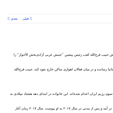
قبلی
بعدی
بایش حبیب فرج‌الله کعب رئیس پیشین “جنبش عربی آزادی‌بخش الأحواز” را
ر پوشش فعال و شاعر اهوازی خود را به بریتانیا رسانده و در میان فعالان اهوازی ساکن خارج نفود کند، حبیب فرج‌الله
 رژیم ایران اعدام شده‌اند. این خانواده در ابتدای دهه هشتاد میلادی به
صابرین سعیدی پس از بازگشت به ایران با یکی از پسرعموهایش در اهواز ازدواج کرد ولی پس از مدتی از او جدا شده و با به همسری یکی از اقوامش در بریتانیا در آمد و پس از مدتی در سال ۲۰۱۷ به او پیوست. سال ۲۰۱۷ زمان آغاز