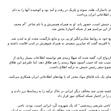
انمارک، هلند، سوئد و بلژیک در رفت و آمد بود و کوشیده آنها را به دام
ی اطلاعاتی ایران پرداخت.
این جنبش است، حضور یابد. او به همراه همسرش و با نام شاعر “أم محمد
از این مراسم هم از شبکه أحوازنا پخش شد.
ابع خود به روابط شک‌برانگیز او پی برد و مانع بازگشت مجدد او به لندن شد.
واند مستقلا صحت این اطلاعات را تایید کند، اما سعید حمیدان رئیس فعلی حرکة النضال العربی لتحریر الأحواز” در مصاحبه روز ۱۵ دسامبر ۲۰۲۰ خود با العربیه گفت که صابرین سعیدی به همراه شوهرش در لندن اقامت داشته و
اج کرد. گفته شده که شهلا زبیدی هم توانسته اطلاعات بسیار زیادی از
بب شد که حبیب أسیود شهلا زبیدی را هم طلاق دهد، اما علیرغم این طلاق
موضوع سفر رئیس جنبش به ترکیه اطلاع داشت.
عیدی دیدار کند ولی در آنجا اعضای یک باند قاچاق مواد مخدر که با نهادهای اطلاعاتی ایران همکاری می‌کنند،
کشته شدن چند مخالف دیگر ایرانی در خاک ترکیه را به رسانه‌ها درز دادند و
 در اختیار شبکه اسکای نیوز قرار داد.
مافیای “ناجی شریفی زیندشتی” که یک شهروند کُرد ایرانی است، بودند. ناجی
دن أسیود و همچنین کشته شدن چند مخالف ایرانی دیگر متهم است، به ایران