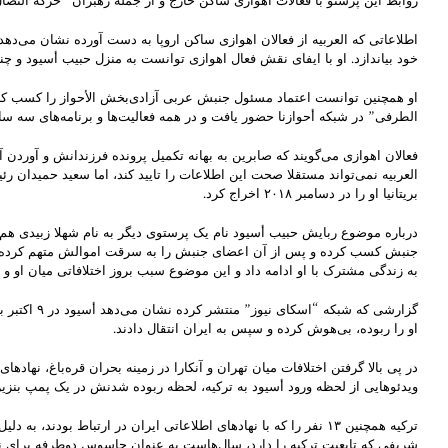
روابط این پرستو با فعالات اهوازی ساکن خارج و از جمله رهبران “حرکة النضال 
اطلاعاتی که العربیه از فعالان اهوازی ساکن اروپا به دست آورده نشان می‌دهد
خود بیاندازد. او با ایفای نقش فعال اهوازی توانست به منزل حبیب أسیود و چند
او همچنین توانست اعتماد مسئول جنبش عربی آزادی‌بخش الأحواز را کسب کرده 
الطرفی” در شبکه أحوازنا حضور یافت و در همه فعالیت‌ها و برنامه‌های سه 
فعالان اهوازی می‌گویند که صابرین به بهانه تکمیل پرونده فرزندانش و آوردن آن
بریتانیا او را در دسامبر ۲۰۱۸ اخراج کرد.
درباره موضوع ربایش حبیب أسیود نام یک پرستوی دیگر به نام شهلا زبیدی هم
جنبش کسب کرده و پس از آن اعضای جنبش را به سرقت اموالش متهم کرده و در
به زندگی مشترک با او ادامه داد و این موضوع سبب بروز اختلافاتی میان او
گزارشی که 
او را ربوده، بی‌هوش کرده و سپس به ایران انتقال دادند.
در پی بالا گرفتن اختلافات میان تهران و آنکارا در زمینه بحران قره‌باغ، نهاد
ویدئوهایی از لحظه ورود أسیود به ترکیه، لحظه ربوده شدنش در یک پمپ بنزین 
ترکیه همچنین ۱۳ نفر را که با نهادهای اطلاعاتی ایران در ارتبا
شریفی که تابعیت ترکیه را دارد، سال‌هاست به عنوان جاسوس دوطرفه برای نها