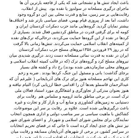
باعث ایجاد تنش ها و تشنجاتی شد که یکی از فاجعه بارترین آن ها
ماجرای درگیری مسلحانه در سولدوز یا نقده بود. پیش از انقلاب،
رقابت‌هایی بر سر زمین، منابع و قدرت محلی بین این دو گروه وجود
داشت، اما بعد از پیروزی قیام بهمن، فضای سیاسی بازتر شد و اختلاف‌ها
بیشتر نمایان گردید. گروه‌هایی مانند حزب دمکرات کردستان ایران و
کومه له برای گرفتن قدرت در مناطق کردنشین فعال شدند. بسیاری از
کردها در نقده از این گروه‌ها حمایت می‌کردند، درحالی‌که ترک‌های نقده
از کمیته‌های انقلاب اسلامی حمایت می‌کردند. تنش‌ها زمانی بالا گرفت
که در روز ۲۹ فروردین ۱۳۵۸نیروهای مسلح حزب دمکرات کردستان
ایران در نقده به قدرت نمائی مسلحانه دست زدند. درگیری شدیدی میان
نیروهای مسلح کرد و گروه‌های ترک (که در قالب کمیته انقلاب اسلامی و
نیروهای محلی سازمان‌دهی شده بودند) رخ داد و کشته های بسیار
برجای گذاشت؛ بانی و مسئول این جنگ، کردها بودند . ضربه و زخم
کاری این تهاجم مسلحانه هنوز برای ترک های آذربایجانی ( علیرغم آن که
عبدالرحمان قاسملو بعدها آن را اقدامی خطا ارزیابی کرد) التیام نیافته و
هنوز بعنوان مدرکی از تجاوزگری و اشغالگری مورد استناد فعالان ملی
ترک است. در برخی مناطق مانند ارومیه و سلماس هم رقابت برای
دستیابی به زمین‌های کشاورزی و منابع آب و بازار کار و تجارت و غیره
باعث درگیری‌هایی شده است. علاوه بر رقابت بر سر این موضوعات،
کشاکش با ماهیت سیاسی بر سر مناصب دولتی و اداری همچون انتخاب
نمایندگان برای مجلس شورای اسلامی و شهردار و اعضای شورای شهر
نیز تنش های جدی ایجاد کرده است تا جائی که در فضای تحریم انتخابات
در سراسر کشور، در برخی از شهرهای آذربایجان مسابقه و رقابت میان
کرد و ترک برای شرکت در انتخابات راه افتاده است تا مُهر خود را بر