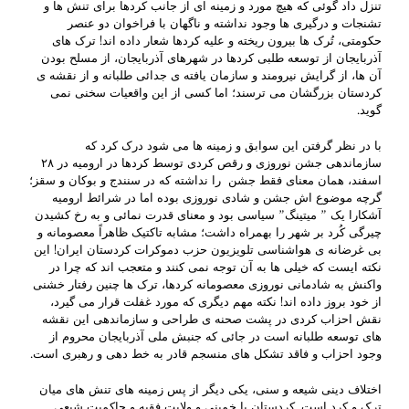
تنزل داد گوئی که هیچ مورد و زمینه ای از جانب کردها برای تنش ها و
تشنجات و درگیری ها وجود نداشته و ناگهان با فراخوان دو عنصر
حکومتی، تُرک ها بیرون ریخته و علیه کردها شعار داده اند! ترک های
آذربایجان از توسعه طلبی کردها در شهرهای آذربایجان، از مسلح بودن
آن ها، از گرایش نیرومند و سازمان یافته ی جدائی طلبانه و از نقشه ی
کردستان بزرگشان می ترسند؛ اما کسی از این واقعیات سخنی نمی
گوید.
با در نظر گرفتن این سوابق و زمینه ها می شود درک کرد که
سازماندهی جشن نوروزی و رقص کردی توسط کردها در ارومیه در ۲۸
اسفند، همان معنای فقط جشن را نداشته که در سنندج و بوکان و سقز؛
گرچه موضوع اش جشن و شادی نوروزی بوده اما در شرائط ارومیه
آشکارا یک ” میتینگ” سیاسی بود و معنای قدرت نمائی و به رخ کشیدن
چیرگی کُرد بر شهر را بهمراه داشت؛ مشابه تاکتیک ظاهراً معصومانه و
بی غرضانه ی هواشناسی تلویزیون حزب دموکرات کردستان ایران! این
نکته ایست که خیلی ها به آن توجه نمی کنند و متعجب اند که چرا در
واکنش به شادمانی نوروزی معصومانه کردها، ترک ها چنین رفتار خشنی
از خود بروز داده اند! نکته مهم دیگری که مورد غفلت قرار می گیرد،
نقش احزاب کردی در پشت صحنه ی طراحی و سازماندهی این نقشه
های توسعه طلبانه است در جائی که جنبش ملی آذربایجان محروم از
وجود احزاب و فاقد تشکل های منسجم قادر به خط دهی و رهبری است.
اختلاف دینی شیعه و سنی، یکی دیگر از پس زمینه های تنش های میان
ترک و کرد است. کردستان با خمینی و ولایت فقیه و حاکمیت شیعی