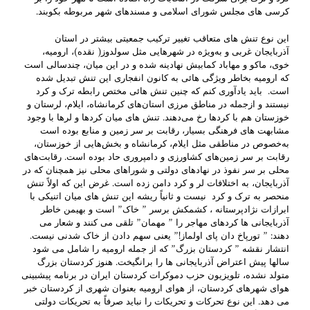
کرسی های مجلس شورای اسلامی و مسندهای شهر مربوطه بکوبند.
این نوع تنش های متعاقب تغییر ترکیب جمعیتی بیشتر در استان
آذربایجان غربی و به‌ویژه در شهرهایی مثل سولدوز( نقده)، ارومیه،
خوی، ماکو و مهاباد کمابیش نهادینه شده و در این میان، چندسالی است
که ارومیه بخاطر ویژگی هائی به کانون انفجاری این تنش تبدیل شده
است. باید یادآوری کنم که چنین تنش هائی مختص رابطه ترک و کرد
نیستند و ازجمله در مناطق مرزی استان‌های کرمانشاه، ایلام، لرستان و
خوزستان هم با کردها رخ می‌دهند. تنش های میان کردها و لرها با وجود
مشابهت های فرهنگی بسیار، رقابت بر سر زمین و منابع بوده است
به‌خصوص در مناطقی مثل ایلام، کرمانشاه و بخش‌هایی از خوزستان،
رقابت بر سر زمین‌های کشاورزی و دامپروری حاد بوده است. رقابت‌های
محلی بر سر نفوذ در نهادهای دولتی و شوراهای محلی نیز همچنان که در
آذربایجان، به اختلافات لر و کرد دامن زده است. غرض این که اولاً تنش
منحصر به ترک و کرد نیست و ثانیاً ریشه این تنش های میان اتنیکی با
ابرازات نژادپرستانه ، کشمکش برسر ” خاک” است و بهیمن خاطر
آذربایجانی ها کردهای مهاجر را ” مهمان” تلقی می کنند و شعار می
دهند: ” تورپاخ دان پای اولماز!” یعنی سهم دادن از خاک شدنی نیست.
انتشار نقشه ” کردستان بزرگ” که از جمله ارومیه را شامل می شود
سالها پیش اعتراض آذربایجانی ها را برانگیخت. هنوز کردستان بزرگ
متولد نشده، تلویزیون حزب دموکرات کردستان ایران در برنامه پیشبینی
هوای شهرهای کردستان، از هوای ارومیه بعنوان شهری از کردستان خبر
می دهد. این نوع تحرکات و تحریکات را نباید صرفاً به تحریکات دولتی