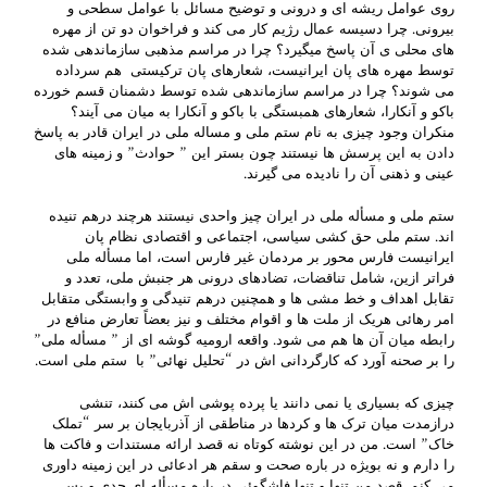
روی عوامل ریشه ای و درونی و توضیح مسائل با عوامل سطحی و
بیرونی. چرا دسیسه عمال رژیم کار می کند و فراخوان دو تن از مهره
های محلی ی آن پاسخ میگیرد؟ چرا در مراسم مذهبی سازماندهی شده
توسط مهره های پان ایرانیست، شعارهای پان ترکیستی هم سرداده
می شوند؟ چرا در مراسم سازماندهی شده توسط دشمنان قسم خورده
باکو و آنکارا، شعارهای همبستگی با باکو و آنکارا به میان می آیند؟
منکران وجود چیزی به نام ستم ملی و مساله ملی در ایران قادر به پاسخ
دادن به این پرسش ها نیستند چون بستر این ” حوادث” و زمینه های
عینی و ذهنی آن را نادیده می گیرند.
ستم ملی و مسأله ملی در ایران چیز واحدی نیستند هرچند درهم تنیده
اند. ستم ملی حق کشی سیاسی، اجتماعی و اقتصادی نظام پان
ایرانیست فارس محور بر مردمان غیر فارس است، اما مسأله ملی
فراتر ازین، شامل تناقضات، تضادهای درونی هر جنبش ملی، تعدد و
تقابل اهداف و خط مشی ها و همچنین درهم تنیدگی و وابستگی متقابل
امر رهائی هریک از ملت ها و اقوام مختلف و نیز بعضاً تعارض منافع در
رابطه میان آن ها هم می شود. واقعه ارومیه گوشه ای از ” مسأله ملی”
را بر صحنه آورد که کارگردانی اش در “تحلیل نهائی” با ستم ملی است.
چیزی که بسیاری یا نمی دانند یا پرده پوشی اش می کنند، تنشی
درازمدت میان ترک ها و کردها در مناطقی از آذربایجان بر سر “تملک
خاک” است. من در این نوشته کوتاه نه قصد ارائه مستندات و فاکت ها
را دارم و نه بویژه در باره صحت و سقم هر ادعائی در این زمینه داوری
می کنم. قصد من تنها و تنها فاشگوئی در باره مسأله ای جدی و بس