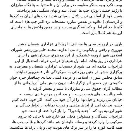
بیعت نکرد و به سنگر مقاومت در برابر آن و تا مدتها به پناهگاه مبارزان
با رژیم خمینی بویژه چپ ها تبدیل شد و بهای سنگینی هم پرداخت.
همین خود از اساسی ترین دلائل سمپاتی شدید چپ های ایران به کردها
و کردستان ( علاوه بر تقدس مبارزه مسلحانه نزد اکثر چپ ها) است که
گاه تا حد افراط و یکجانبه گری میرسد و در همین واکنش ها به ماجرای
ارومیه هم کاملا بارز است.
باری، در ارومیه، سنی ها مصادف با روزهای عزاداری شیعیان جشن
نوروزی و رقص و پایکوبی راه می اندازند. محمد خلیل‌پور رئیس شورای
اسلامی شهر ارومیه خشمگین از این موضوع، شیعیان شهر را برای
عزاداری در روز وفات امام اول شیعیان فرامی خواند. استقبال از این
فراخوان، ملغمه ای می شود از دستجات عزاداری شیعیان و معترضان به
برگزاری جشن در چنین روزهائی به سرکردگی نادر قاضی‌پور نماینده
سابق مجلس شورای اسلامی و عربده کشی تعدادی چماقدار جیره خوار
حکومتی، نیز حضور انواع گرایشات درون جنبش ملی آذربایجانی ها از
مطالبه گران حقوق ملی و مبارزان با ستم و تبعیض گرفته تا
ناسیونالیست های هویت پرست؛ و بعد انبوه مردم عادی ارومیه به
خیابان می ریزند و خیابانها را از آن خود می کنند. اگر خوب دقت کنیم
جشن تحریک آمیز از لحاظ مذهبی و قدرت نمایانه از لحاظ چیرگی بر
شهر ارومیه بود که “جعبه پاندورا” را باز کرد! فضا از دست خود
فراخوان دهندگان و مسئولین محلی هم خارج شد تا جائی که نیروی
سرکوب را وارد کردند و رسانه هایشان هم مانند کردها و غالب چپ ها،
همه کاسه کوزه ها را بر سر ترک های هویت چی و پان ترک ها شکستند.