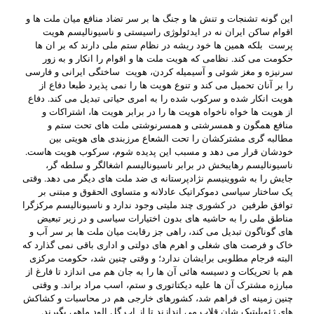
این گونه تشنجات و تنش ها و جنگ ها بر سر تضاد منافع میان ملت ها و
اقوام ساکن ایران نه در ایدئولوژی راسیستی و ناسیونالیسم هویت
پرست بلکه همین ها خود ریشه در نظام ستم ملی دارند که بر ان ها
حکومت می کند. نظامی که هویت ملت ها و اقوام را انکار و به زور
سرنیزه و مغز شوئی و آسیمیله کردن، هویت ساختگی ایرانی و فارسی
را بر آنان تحمیل می کند و تنوع هویت ها را نمی پذیرد طبعا دفاع از
هویت انکار شده و سرکوب شده را به امری حیاتی تبدیل می کند. دفاع
از هویت ها خواه ناخواه هویت ها را در برابر هویت ها، اشتراکات و
منافع همگون و همسرشتی و همسرنوشتی ملت های تحت ستم و
مطالبه گری مشترکشان را تحت الشعاع مرزبندی های هویتی بین
خودشان قرار می دهد و مسبب این پدیده شوم، سرکوب هویت هاست.
ناسیونالیسم رهایبخش در برابر ناسیونالیسم اشغالگر و سلطه گر،
جایش را به شووینیسم نژادپرستانه ی ضد ملت های دیگر می دهد. وقتی
یک ساختار سیاسی دموکراتیک عادلانه و متساوی الحقوق و مبتنی بر
توافق طرفین در کشوری چند ملیتی وجود ندارد و ناسیونالیسم مرکزگرا
مناطق ملی را به حاشیه های بدون اختیارات سیاسی و در زیر تبعیض
های گوناگون تبدیل می کند، راهی جز رقابت میان ملت ها بر سر آب و
خاک و فرصت های شغلی و اهرم های دولتی و اداری باقی نمی گذارد که
البته فرجام مطلوبی برایشان ندارد؛ و وقتی چنین شد، حکومت مرکزی
هم با تحریکات و دسیسه هائی آن ها را به جان هم می اندازد تا فارغ از
مبارزه مشترک آن ها علیه دیکتاتوری و ستم، اسب مراد براند. و وقتی
چنین زمینه ای فراهم شد، کشورهای خارجی هم در محاسبات و کشاکش
های ژئوپلیتیک شان قلاب می اندازند تا از اب گل الود ماهی بگیرند.