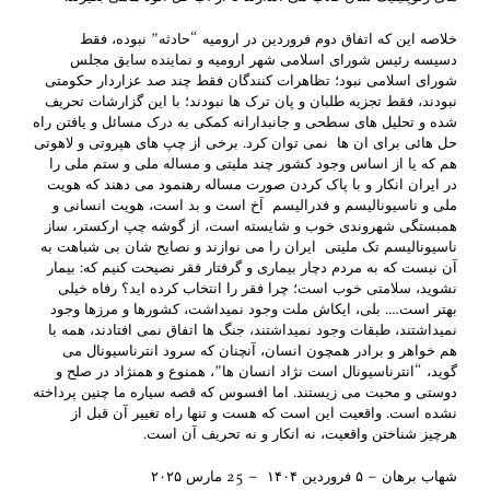
خلاصه این که اتفاق دوم فروردین در ارومیه “حادثه” نبوده، فقط
دسیسه رئیس شورای اسلامی شهر ارومیه و نماینده سابق مجلس
شورای اسلامی نبود؛ تظاهرات کنندگان فقط چند صد عزاردار حکومتی
نبودند، فقط تجزیه طلبان و پان ترک ها نبودند؛ با این گزارشات تحریف
شده و تحلیل های سطحی و جانبدارانه کمکی به درک مسائل و یافتن راه
حل هائی برای ان ها نمی توان کرد. برخی از چپ های هپروتی و لاهوتی
هم که یا از اساس وجود کشور چند ملیتی و مساله ملی و ستم ملی را
در ایران انکار و با پاک کردن صورت مساله رهنمود می دهند که هویت
ملی و ناسیونالیسم و فدرالیسم اَخ است و بد است، هویت انسانی و
همبستگی شهروندی خوب و شایسته است، از گوشه چپ ارکستر، ساز
ناسیونالیسم تک ملیتی ایران را می نوازند و نصایح شان بی شباهت به
آن نیست که به مردم دچار بیماری و گرفتار فقر نصیحت کنیم که: بیمار
نشوید، سلامتی خوب است؛ چرا فقر را انتخاب کرده اید؟ رفاه خیلی
بهتر است…. بلی، ایکاش ملت وجود نمیداشت، کشورها و مرزها وجود
نمیداشتند، طبقات وجود نمیداشتند، جنگ ها اتفاق نمی افتادند، همه با
هم خواهر و برادر همچون انسان، آنچنان که سرود انترناسیونال می
گوید، “انترناسیونال است نژاد انسان ها”، همنوع و همنژاد در صلح و
دوستی و محبت می زیستند. اما افسوس که قصه سیاره ما چنین پرداخته
نشده است. واقعیت این است که هست و تنها راه تغییر آن قبل از
هرچیز شناختن واقعیت، نه انکار و نه تحریف آن است.
شهاب برهان – ۵ فروردین ۱۴۰۴ – 25 مارس ۲۰۲۵