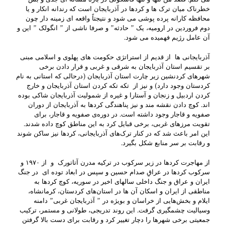
خطرناک میان ترک ها و کردها در آذربایجان است که رندانه انکار و یا
محافظه کارانه پرده پوشی می شود و نتیجتاً واقعه ای زمینه دار چون
دوم فروردین در ارومیه، یک ” حادثه” و صرفا ناشی از ” انگولک ” این و
آن عامل رژیم فهمیده می شود.
آذربایجانی ها از قدیم از استراتژی حکومت های پهلوی و اسلامی مبنی
بر تقسیم استان آذربایجان به شرقی و غربی و قرار دادن برخی
شهرهای کردنشین زیر چارت استان آذربایجان (درحالی که استانی به نام
کردستان وجود دارد) و نیز از تکه تکه کردن استان آذربایجان و خارج
کردن اردبیل و زنجان و آستارا و غیره از شمولیت آذربایجان شاکی بوده
اند. کوچ دادن نقشه مند و نیز پناهندگی کردها به آذربایجان از دوران
صفویه و قاجار وجود داشته است. در دوره‌ی صفویه و قاجار، برای
تقویت مرزهای غربی، برخی قبایل کرد به این مناطق کوچ داده شدند.
این امر باعث شد که در کنار ترک‌های آذربایجانی، کردها نیز ساکن شوند
و رقابت بر سر منابع شکل بگیرد.
از مهاجرت کردها در زیر سرکوب در ترکیه مدرن آتاتورک و از ۱۹۷۰ و
سرکوب کردها در عراقِ صدام حسین و سپس در ابعاد توده ای در جنگ
ایران و عراق و جنگ داخلی سالهای اخیر در سوریه، کوچ کردها به
مناطقی از ایران و اسکان آن ها در استان‌های کردستان، کرمانشاه،
ایلام و بخش‌هایی از خراسان و بویژه در ” آذربایجان غربی” دامنه
وسیالیت چشمگیری گرفت. این روند تدریجی، طولانی و مستمر، ترکیب
جمعیتی برخی شهرها را دچار تغییر کرد و رقابت برای دست بالا گرفتن