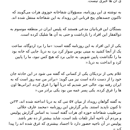
ی آن ها خبری نیست.
به نوشته ی این روزنامه، مسؤولان شفاخانه حوزوی هرات می‌گویند که
تاکنون جسدهای پنج قربانی این رویداد به این شفاخانه منتقل شده اند.
بستگان این قربانیان مدعی هستند که پلیس ایران در منطقه موسوم به
ذوالفقار این افراد را بازداشت و حتی به آن ها شلیک کرده است.
یکی از این افراد به این روزنامه گفته است: »ما را برد اردوگاه، ساعت
یک از آنجا کشید به مینی بوس سوار کرد برد به دریا. جایی که خانه بود
ما را نگذاشت پایین شویم، به جایی برد که هیچ کس نبود، ما را پایین
کرد و انداخت به دریا.«
غلام یحی از نزدیکان یکی از کسانی که گفته می شود در این حادثه جان
خود را از دست داده است نیز می گوید: «برادر من سه روز است که به
ایران رفته بود، حالی خبر شدیم که دریا آنها را غرق کرده. ایرانی‌ها اون
ها را غرق کرده. یکی پسر عمه من بود یکی برادر من.«
به گفته گواهان رویداد از میان ۵۷ تنی که به دریا انداخته شده اند، ۲۳تن
تا کنون ناپدید استند. بنابر گزارش این روزنامه «محمد عارف جلالی
سرطبیب شفاخانه حوزه ای هرات گفته است: به اساس گزارش پولیس
و مردم آن ناحیه آمار تلفات بلند است، شاید بیشتر از ده نفر باشد.
پولیس در آن ناجیه حضور دارد تا اجساد بیشتری که غرق شده اند را پیدا
کند.»