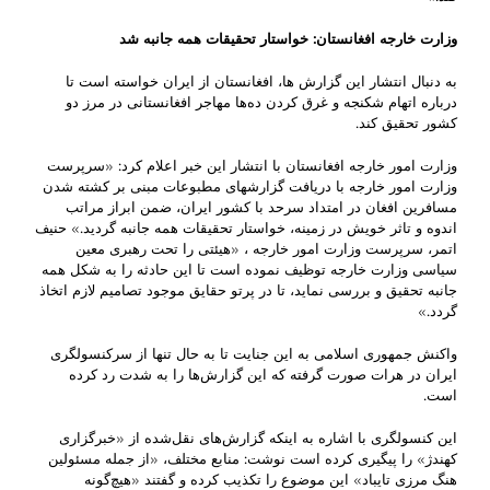
وزارت خارجه افغانستان: خواستار تحقیقات همه جانبه شد
به دنبال انتشار این گزارش ها، افغانستان از ایران خواسته است تا
درباره اتهام شکنجه و غرق کردن ده‌ها مهاجر افغانستانی در مرز دو
کشور تحقیق کند.
وزارت امور خارجه افغانستان با انتشار این خبر اعلام کرد: «سرپرست
وزارت امور خارجه با دریافت گزارشهای مطبوعات مبنی بر کشته شدن
مسافرین افغان در امتداد سرحد با کشور ایران، ضمن ابراز مراتب
اندوه و تاثر خویش در زمینه، خواستار تحقیقات همه جانبه گردید.» حنیف
اتمر، سرپرست وزارت امور خارجه ، «هیئتی را تحت رهبری معین
سیاسی وزارت خارجه توظیف نموده است تا این حادثه را به شکل همه
جانبه تحقیق و بررسی نماید، تا در پرتو حقایق موجود تصامیم لازم اتخاذ
گردد.»
واکنش جمهوری اسلامی به این جنایت تا به حال تنها از سرکنسولگری
ایران در هرات صورت گرفته که این گزارش‌ها را به شدت رد کرده
است.
این کنسولگری با اشاره به اینکه گزارش‌های نقل‌شده از «خبرگزاری
کهندژ» را پیگیری کرده است نوشت: منابع مختلف، «از جمله مسئولین
هنگ مرزی تایباد» این موضوع را تکذیب کرده و گفتند «هیچ‌گونه