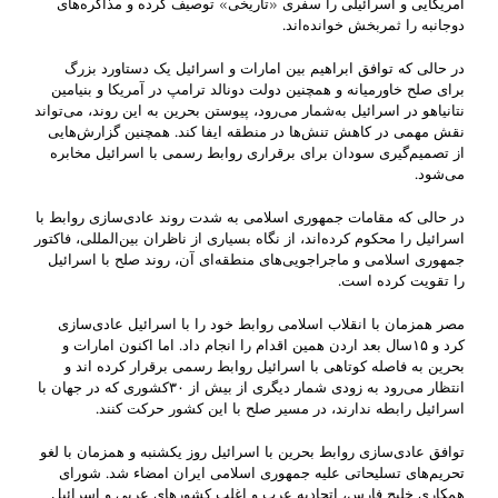
آمریکایی و اسرائیلی را سفری «تاریخی» توصیف کرده و مذاکره‌های
دوجانبه را ثمربخش خوانده‌اند.
در حالی که توافق ابراهیم بین امارات و اسرائیل یک دستاورد بزرگ
برای صلح خاورمیانه و همچنین دولت دونالد ترامپ در آمریکا و بنیامین
نتانیاهو در اسرائیل به‌شمار می‌رود، پیوستن بحرین به این روند،‌ می‌تواند
نقش مهمی در کاهش تنش‌ها در منطقه ایفا کند. همچنین گزارش‌هایی
از تصمیم‌گیری سودان برای برقراری روابط رسمی با اسرائیل مخابره
می‌شود.
در حالی که مقامات جمهوری اسلامی به شدت روند عادی‌سازی روابط با
اسرائیل را محکوم کرده‌اند، از نگاه بسیاری از ناظران بین‌المللی، فاکتور
جمهوری اسلامی و ماجراجویی‌های منطقه‌ای آن، روند صلح با اسرائیل
را تقویت کرده است.
مصر همزمان با انقلاب اسلامی روابط خود را با اسرائیل عادی‌سازی
کرد و ۱۵سال بعد اردن همین اقدام را انجام داد. اما اکنون امارات و
بحرین به فاصله کوتاهی با اسرائیل روابط رسمی برقرار کرده اند و
انتظار می‌رود به زودی شمار دیگری از بیش از ۳۰کشوری که در جهان با
اسرائیل رابطه ندارند، در مسیر صلح با این کشور حرکت کنند.
توافق عادی‌سازی روابط بحرین با اسرائیل روز یکشنبه و همزمان با لغو
تحریم‌های تسلیحاتی علیه جمهوری اسلامی ایران امضاء شد. شورای
همکاری خلیج فارس، اتحادیه عرب و اغلب کشورهای عربی و اسرائیل