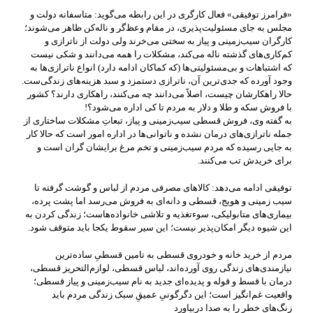
«فرامرز توفیقی» فعال کارگری در این رابطه می‌گوید: متاسفانه دولت و
مجلس به جای مسئولیت‌پذیری، در مقام وعظ‌گر و ناله‌کن ظاهر می‌شوند؛
کارگران سیب‌زمینی و پیاز به سختی می‌خرند ولی دولت از ناترازی و
کم‌کاری‌های گذشته ناله می‌کند، مشکلات را همه می‌دانند و شکی نیست
که اشتباهات و بی‌مسئولیتی‌ها (که کماکان ادامه دارد) انواع ناترازی‌ها به
وجود آورده که جدی‌ترین آن‌، ناترازی دستمزد و سبد هزینه‌های زندگی‌ست.
حالا راهکارشان چیست، اصلاً می‌دانند چه می‌کنند، راهکاری دارند؟ کشور
با فروش سکه و طلا و دلار به مردم تا کی اداره می‌شود؟!
به گفته وی، فروش قسطی سیب‌زمینی و پیاز، تبعاتِ مشکلات ساختاری از
جمله ناترازی‌های درمان نشده و ناتوانی‌ها در اداره امور است که حالا کار
به جایی رسیده که مردم سیب‌زمینی و تخم مرغ برایشان گران است و
برای خریدش تب می‌کنند.
توفیقی ادامه می‌دهد: کالاهای مصرفی مردم از لباس و گوشت گرفته تا
سیب زمینی و هویج، قسطی و دانه‌ای به فروش می‌رسد اما پشت پرده،
بیماری‌های متابولیکی، سوءتغذیه و تلاشی خانواده‌هاست؛ زندگی کردن به
این شیوه دیگر امکان‌پذیر نیست؛ این سیر سقوط یکجا باید متوقف شود.
مردم از خرید خانه و خودروی قسطی به تامین قسطیِ ساده‌ترین
نیازمندی‌های زندگی روی آورده‌اند، لباس قسطی، لوازم‌التحریز قسطی،
درمان با قسط و قوله و پدیده‌ای جدید به نام سیب‌زمینی و پیاز قسطی؛
واقعیت غم‌انگیز است؛ این دگرگونیِ عمیقِ سبک زندگی مردم باید
زنگ‌های خطر را به صدا دربیاورد