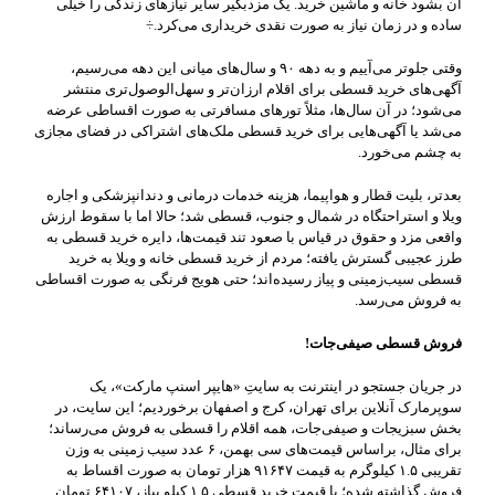
آن بشود خانه و ماشین خرید. یک مزدبگیر سایر نیازهای زندگی را خیلی
ساده و در زمان نیاز به صورت نقدی خریداری می‌کرد.÷
وقتی جلوتر می‌آییم و به دهه‌ ۹۰ و سال‌های میانی این دهه می‌رسیم،
آگهی‌های خرید قسطی برای اقلام ارزان‌تر و سهل‌الوصول‌تری منتشر
می‌شود؛ در آن سال‌ها، مثلاً تورهای مسافرتی به صورت اقساطی عرضه
می‌شد یا آگهی‌هایی برای خرید قسطی ملک‌های اشتراکی در فضای مجازی
به چشم می‌خورد.
بعدتر، بلیت‌ قطار و هواپیما، هزینه خدمات درمانی و دندانپزشکی و اجاره
ویلا و استراحتگاه در شمال و جنوب، قسطی شد؛ حالا اما با سقوط ارزش
واقعی مزد و حقوق در قیاس با صعود تند قیمت‌ها، دایره خرید قسطی به
طرز عجیبی گسترش یافته؛ مردم از خرید قسطی خانه و ویلا به خرید
قسطی سیب‌زمینی و پیاز رسیده‌اند؛ حتی هویج فرنگی به صورت اقساطی
به فروش می‌رسد.
فروش قسطی صیفی‌جات
!
در جریان جستجو در اینترنت به سایتِ «هایپر اسنپ مارکت»، یک
سوپرمارک آنلاین برای تهران، کرج و اصفهان برخوردیم؛ این سایت، در
بخش سبزیجات و صیفی‌جات، همه اقلام را قسطی به فروش می‌رساند؛
برای مثال، براساس قیمت‌های سی بهمن، ۶ عدد سیب زمینی به وزن
تقریبی ۱.۵ کیلوگرم به قیمت ۹۱۶۴۷ هزار تومان به صورت اقساط به
فروش گذاشته شده؛ یا قیمت خرید قسطی ۱.۵ کیلو پیاز، ۶۴۱۰۷ تومان