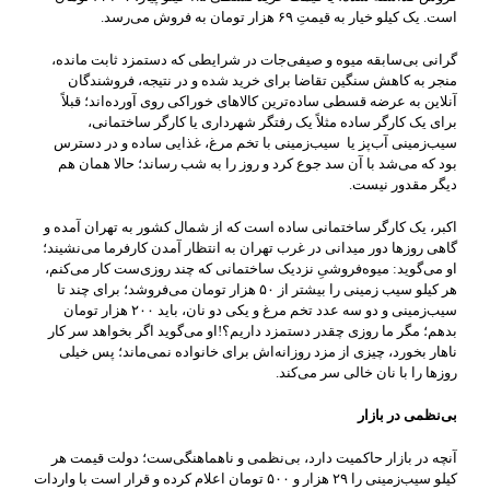
است. یک کیلو خیار به قیمتِ ۶۹ هزار تومان به فروش می‌رسد.
گرانی بی‌سابقه میوه و صیفی‌جات در شرایطی که دستمزد ثابت مانده،
منجر به کاهش سنگین تقاضا برای خرید شده و در نتیجه، فروشندگان
آنلاین به عرضه قسطی ساده‌ترین کالاهای خوراکی روی آورده‌اند؛ قبلاً
برای یک کارگر ساده مثلاً یک رفتگر شهرداری یا کارگر ساختمانی،
سیب‌زمینی آب‌پز یا سیب‌زمینی با تخم مرغ، غذایی ساده و در دسترس
بود که می‌شد با آن سد جوع کرد و روز را به شب رساند؛ حالا همان هم
دیگر مقدور نیست.
اکبر، یک کارگر ساختمانی ساده است که از شمال کشور به تهران آمده و
گاهی روزها دور میدانی در غرب تهران به انتظار آمدن کارفرما می‌نشیند؛
او می‌گوید: میوه‌فروشیِ نزدیک ساختمانی که چند روزی‌ست کار می‌کنم،
هر کیلو سیب زمینی را بیشتر از ۵۰ هزار تومان می‌فروشد؛ برای چند تا
سیب‌زمینی و دو سه عدد تخم مرغ و یکی دو نان، باید ۲۰۰ هزار تومان
بدهم؛ مگر ما روزی چقدر دستمزد داریم؟!او می‌گوید اگر بخواهد سر کار
ناهار بخورد، چیزی از مزد روزانه‌اش برای خانواده نمی‌ماند؛ پس خیلی
روزها را با نان خالی سر می‌کند.
بی‌نظمی در بازار
آنچه در بازار حاکمیت دارد، بی‌نظمی و ناهماهنگی‌ست؛ دولت قیمت هر
کیلو سیب‌زمینی را ۲۹ هزار و ۵۰۰ تومان اعلام کرده و قرار است با واردات