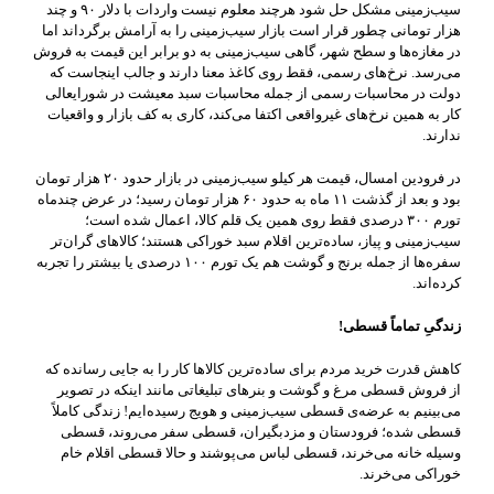
سیب‌زمینی مشکل حل شود هرچند معلوم نیست واردات با دلار ۹۰ و چند
هزار تومانی چطور قرار است بازار سیب‌زمینی را به آرامش برگرداند اما
در مغازه‌ها و سطح شهر، گاهی سیب‌زمینی به دو برابر این قیمت به فروش
می‌رسد. نرخ‌های رسمی، فقط روی کاغذ معنا دارند و جالب اینجاست که
دولت در محاسبات رسمی از جمله محاسبات سبد معیشت در شورایعالی
کار به همین نرخ‌های غیرواقعی اکتفا می‌کند، کاری به کف بازار و واقعیات
ندارند.
در فرودین امسال، قیمت هر کیلو سیب‌زمینی در بازار حدود ۲۰ هزار تومان
بود و بعد از گذشت ۱۱ ماه به حدود ۶۰ هزار تومان رسید؛ در عرض چندماه
تورم ۳۰۰ درصدی فقط روی همین یک قلم کالا، اعمال شده است؛
سیب‌زمینی و پیاز، ساده‌ترین اقلام سبد خوراکی هستند؛ کالاهای گران‌تر
سفره‌ها از جمله برنج و گوشت هم یک تورم ۱۰۰ درصدی یا بیشتر را تجربه
کرده‌اند.
زندگیِ تماماً قسطی
!
کاهش قدرت خرید مردم برای ساده‌ترین کالاها کار را به جایی رسانده که
از فروش قسطی مرغ و گوشت و بنرهای تبلیغاتی مانند اینکه در تصویر
می‌بینیم به عرضه‌ی قسطی سیب‌زمینی و هویج رسیده‌ایم! زندگی کاملاً
قسطی شده؛ فرودستان و مزدبگیران، قسطی سفر می‌روند، قسطی
وسیله خانه می‌خرند، قسطی لباس می‌پوشند و حالا قسطی اقلام خام
خوراکی می‌خرند.