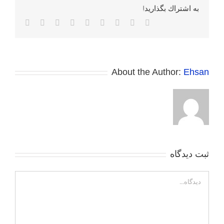
به اشتراك بگذاريد!
Facebook
Twitter
Reddit
LinkedIn
WhatsApp
Tumblr
Vk
Pinterest
پست
الکترونی
About the Author:
Ehsan
ثبت ديدگاه
Comment