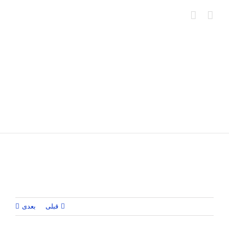
Ski
t
conten
قبلی
بعدی