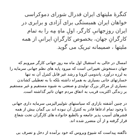
کنگرۀ ملیتهای ایران فدرال شورای دموکراسی
خواهان ایران همبستگی برای آزادی و برابری در
ایران روزِجهانیِ کارگر، اولِ ماهِ مِه را به تمام
کارگرانِ جهان، بخصوص کارگرانِ ایرانیِ از همه
ملیتها ، صمیمانه تبریک می گوید.
امسال در حالی به استقبال اول ماه مه روز جهانی کارگر میرویم که
جهان دستخوش تغییراتی است که میرود پایه های نظم جهانی سرمایه را
به لرزه درآورد. پاندومی کرونا و رشد غیر قابل کنترل آن نه تنها
خسارتهای جانی بسیاری به همراه داشته بلکه با به تعطیلی کشاندن
بسیاری از مراکز بزرگ تولیدی و صنعتی به شیوه مستقیم و غیر مستقیم
بر زندگی اکثریت قریب به اتفاق مردم جهان تاثیر گذاشته است.
در چنین آشفته بازاری که سیاستهای نئولیبرالیزمی سرمایه داری جهانی
با وجود تمام ادعاها قادر به کنترل آن نبوده اند بی گمان بیش از همه
قشرهای آسیب پذیر جامعه و بالطبع خانواده های کارگران تحت شعاع
قرار گرفته و از آن متضرر شده اند.
ناگفته پیداست که شیوع ویروس که خود برآمده از دخل و تصرف بی