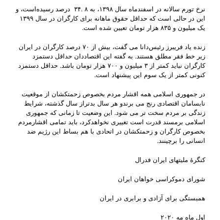
نرخ تورم سالانه در اسفندماه سال ۱۳۹۸، به ۸ .۳۴ درصد رسیده‌است، و
این در حالی است که حداقل حقوق ماهانه برای کارگران در سال ۱۳۹۹
یک میلیون و ۸۳۵ هزار تومان تعیین شده است.
زنده یاد فریبرز رئیس‌دانا می گفت، بیش از ۷۰ درصد کارگران در ایران
زیر خط فقر مطلق هستند. به گفته این اقتصاددان حداقل دستمزد
کارگران نباید کمتر از ۳ میلیون و ۷۰۰ هزار تومان باشد. حداقل دستمزد
کنونی کمتر از یک سوم این پیشنهاد است.
در جمهوری اسلامی همه اقشار مردم بخصوص زحمتکشان از موقعیت
نابسامان اقتصادی رنج می برندو هر سال بدتراز سال گذشته، شرایط
زندگی بر مردم سخت تر می شود. این وضعیت تا زمانی که جمهوری
اسلامی برمسند قدرت است تغییری نخواهدکرد، باید تمامی اقشارمردم
بخصوص کارگران و زحمتکشان در اتحادی با هم بساط این رژیم ضد
انسانی را برچینند.
کنگرۀ ملیتهای ایران فدرال
شورای دموکراسی خواهان ایران
همبستگی برای آزادی و برابری در ایران
اول ماه مه ۲۰۲۰