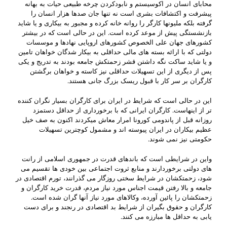
محابای انسان در اکوسیستم و نابودکردن چرخه طبیعی حیات به بهانه
پیشرفت و اکتشافات بشری است نه تنها جان صدها هزار انسان را
گرفته بلکه ملیونها کارگر را روانه خانه کرده و مجبور به بیکاری و یا شاید
بازنشستگی پیش از موعد کرده است. این در حالی است که در بیشتر
کشورهای جهان علی الخصوص کشورهای اروپایی نهادها و موسسات
دولتی که با ارائه بسته های مالی حداقلی به بیکار شدگان خواهان تامین
و یا شاید ساکت نگه داشتن قشر زحمتکش جامعه بودند به تدریج و یکی
پس از دیگری از این تسهیلات حداقلی نیز کاسته و خواهان برگشتن
کارگران بر سر کار با قبول ریسک بزرگ جانی هستند.
این در حالی است که شرایط در ایران برای کارگران بسیار نگران کننده
تر از اینهاست. کارگران ایرانی که با برخورداری از حداقل دستمزد
روزانه قبل از پاندومی کورونا امرار معاش میکردند اکنون به صف خیل
عظیم بیکاران در ایران پیوسته اند و مشمول کوچترین تسهیلات
حکومتی نیز نمی شوند.
واین در شرایطی است که باندهای قدرت در جمهوری اسلامی از رانت
های دولتی برخوردارند و منابع ثروت اجتماعی بین خودی ها تقسیم می
شود، زحمتکشان در شرایط سختی روزگار می گذرانند، تورم اقتصادی در
جامعه و بالا رفتن قیمت اجناس مورد نیاز مردم، قدرت خرید کارگران و
زحمتکشان را پائین آورده، وکالاهای مورد نیاز آنها گران شده است.
کارگران و حقوق بگیران از شرایط بد اقتصادی در رنجند و برای دست
یابی به حداقل ها مبارزه می کنند.