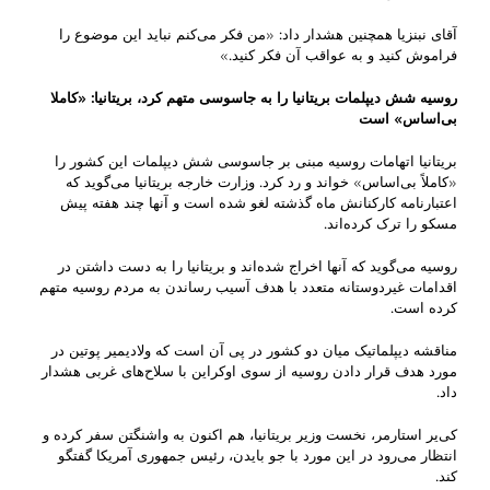
آقای نبنزیا همچنین هشدار داد: «من فکر می‌کنم نباید این موضوع را
فراموش کنید و به عواقب آن فکر کنید.»
روسیه شش دیپلمات بریتانیا را به جاسوسی متهم کرد، بریتانیا: «کاملا
بی‌اساس» است
بریتانیا اتهامات روسیه مبنی بر جاسوسی شش دیپلمات این کشور را
«کاملاً بی‌اساس» خواند و رد کرد. وزارت خارجه بریتانیا می‌گوید که
اعتبارنامه کارکنانش ماه گذشته لغو شده است و آنها چند هفته پیش
مسکو را ترک کرده‌اند.
روسیه می‌گوید که آنها اخراج شده‌اند و بریتانیا را به دست داشتن در
اقدامات غیردوستانه متعدد با هدف آسیب رساندن به مردم روسیه متهم
کرده است.
مناقشه دیپلماتیک میان دو کشور در پی آن است که ولادیمیر پوتین در
مورد هدف قرار دادن روسیه از سوی اوکراین با سلاح‌های غربی هشدار
داد.
کی‌یر استارمر، نخست وزیر بریتانیا، هم اکنون به واشنگتن سفر کرده و
انتظار می‌رود در این مورد با جو بایدن، رئیس جمهوری آمریکا گفتگو
کند.