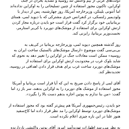
دولت‌های غربی از بیم واکنش تند روسیه و تشدید بحران در جنگ
اوکراین، تاکنون مجوز استفاده از چنین تسلیحاتی را به اوکراین نداده‌اند
اما آنتونی بلینکن، وزیرخارجه آمریکا، روز چهارشنبه، پس از دیدار با
ولودیمیر زلنسکی، در کنفرانس خبری مشترکی که با دیوید لمی، همتای
بریتانیایی خود برگزار کرد گفت قرار است جو بایدن درباره مجاز کردن
ارتش اوکراین برای استفاده از موشک‌های دوربرد با کی‌یر استارمر،
نخست‌وزیر بریتانیا، رایزنی کند.
روز گذشته همچنین دیوید لمی، وزیرخارجه بریتانیا در کی‌یف به
بی‌بی‌سی گفت موضوع «ارسال موشک‌های بالستیک ساخت ایران به
روسیه» ممکن است معادلات جنگ در اوکراین را تغییر دهد به نحوی که
شاید بلوک غرب در محدودیت ارتش اوکراین برای استفاده از
موشک‌های دوربرد ساخت غرب برای هدف قرار دادن اهدافی در روسیه،
تجدیدنظر کند.
آقای لمی از پاسخ دادن صریح به این که آیا قرار است بریتانیا و آمریکا
مجوز استفاده از موشک های دوربرد را به اوکراین بدهند، سر باز زد اما
گفت: «من بنا ندارم به پوتین اجازه بدهم دست بالا را بگیرد».
جو بایدن، رئیس‌جمهوری آمریکا هم پیش‌تر گفته بود که مجوز استفاده از
موشک‌های دوربرد توسط اوکراین را مد نظر قرار داده اما کاخ‌سفید
هنوز علنا در این باره چیزی اعلام نکرده است.
به نظر می‌رسد اظهارات تهدیدآمیز امروز آقای پوتین واکنشی بازدارنده