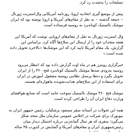
تسلیحات را به‌شدت رد کرد.
پیش از موضع گیری اتحادیه اروپا، ‌روزنامه آمریکایی وال‌استریت ژورنال
– جمعه گذشته – به نقل از مقام‌های آمریکا و اروپا نوشته بود که ایران
موشک‌ بالستیک کوتاه‌برد به روسیه فرستاده است.
وال استریت ژورنال به نقل از مقام‌های اروپایی نوشت که آمریکا این
هفته متحدان خود را از ارسال این سلاح‌ها آگاه کرد. براساس این
گزارش، یک مقام آمریکا تایید کرد که این موشک‌ها «بالاخره تحویل داده
شده است.»
خبرگزاری رویترز هم در ماه اوت گزارش داده بود که انتظار می‌رود
روسیه به‌زودی صدها موشک بالستیک کوتاه‌برد فتح-۳۶۰ را از ایران
تحویل بگیرد و ده‌ها پرسنل نظامی روسیه مشغول آموزش در ایران
برای استفاده از این سلاح‌های هدایت‌شونده ماهواره‌ای هستند.
موشک فتح ۳۶۰ موشک بالستیک سوخت جامد است که صنایع هوافضای
وزارت دفاع ایران آن را طراحی کرده است.
همه این تحولات در آستانه سفر مسعود پزشکیان، رئیس جمهور ایران به
نیویورک برای شرکت در اجلاس عمومی سازمان ملل متحد شکل
می‌گیرد؛ سفری که هر سال گمانه‌زنی درباره احتمال دیدار میان
رئیس‌جمهوری ایران و مقام‌های آمریکا و گشایش در کدورت ۴۵ ساله