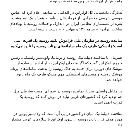
ماه پیش از آن تاریخ در چین ساخته شده بودند.
به‌تازگی دادستانی کل اوکراین در اقدامی بی‌سابقه اعلام کرد که عباس
موسی شریفی ملاسرایی، از فرماندهان سپاه، به همراه یک تیم هشت
نفره از مستشاران نظامی ایران در «تدارک و حملات روسیه با پهپادهای
ساخت ایران» – شاهد ۱۳۶ و مهاجر ۶ – دست داشته است.
نماینده روسیه در سازمان ملل: فراموش نکنید روسیه یک قدرت اتمی
است؛ زلنسکی: ظرف یک ماه سامانه‌های پرتاب روسیه را نابود می‌کنیم
همزمان با مناقشه دیپلماتیک روسیه و بریتانیا،‌ ولودیمیر زلنسکی، رئیس
جمهور اوکراین گفت که اگر متحدان اوکراین به او اجازه استفاده از
موشک‌های دوربرد برای حمله به خاک روسیه را بدهند،‌ سامانه‌های پرتاب
موشک روسیه و مسیرهای لجستیکی مهم مسکو ظرف یک ماه نابود
خواهد شد.
در مقابل واسیلی نبنزیا، نماینده روسیه در شورای امنیت سازمان ملل
هم تهدید کرد که کشورهای غربی نباید فراموش کنند که روسیه یک
قدرت اتمی است.
مناقشه دیپلماتیک میان دو کشور در پی آن است که ولادیمیر پوتین در
مورد هدف قرار دادن روسیه از سوی اوکراین با سلاح‌های غربی هشدار
داد.