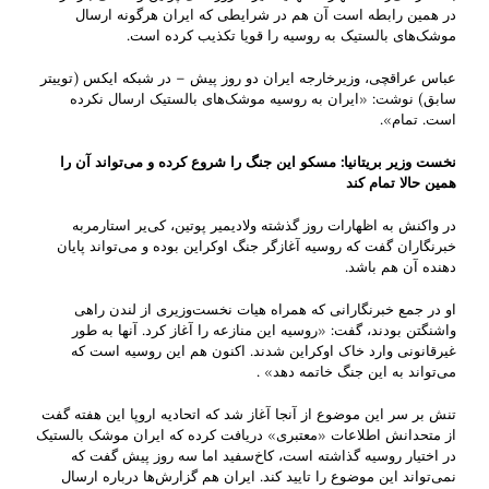
در همین رابطه است آن هم در شرایطی که ایران هرگونه ارسال
موشک‌های بالستیک به روسیه را قویا تکذیب کرده است.
عباس عراقچی، وزیرخارجه ایران دو روز پیش – در شبکه ایکس (توییتر
سابق) نوشت: «ایران به روسیه موشک‌های بالستیک ارسال نکرده
است. تمام».
نخست وزیر بریتانیا: مسکو این جنگ را شروع کرده و می‌تواند آن را
همین حالا تمام کند
در واکنش به اظهارات روز گذشته ولادیمیر پوتین، کی‌یر استارمربه
خبرنگاران گفت که روسیه آغازگر جنگ اوکراین بوده و می‌تواند پایان
دهنده آن هم باشد.
او در جمع خبرنگارانی که همراه هیات نخست‌وزیری از لندن راهی
واشنگتن بودند، گفت: «روسیه این منازعه را آغاز کرد. آنها به طور
غیرقانونی وارد خاک اوکراین شدند. اکنون هم این روسیه است که
می‌تواند به این جنگ خاتمه دهد» .
تنش بر سر این موضوع از آنجا آغاز شد که اتحادیه اروپا این هفته گفت
از متحدانش اطلاعات «معتبری» دریافت کرده که ایران موشک بالستیک
در اختیار روسیه گذاشته است، کاخ‌سفید اما سه روز پیش گفت که
نمی‌تواند این موضوع را تایید کند. ایران هم گزارش‌ها درباره ارسال