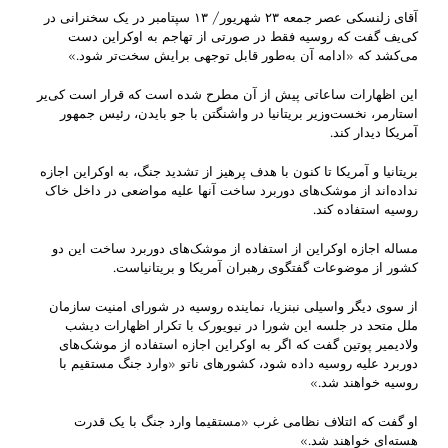
آقای زلنسکی عصر جمعه ۲۳ شهریور/ ۱۳ سپتامبر در یک سخنرانی در
کی‎‌یف گفت که روسیه فقط در صورتی از تهاجم به اوکراین دست
می‌کشد که «ادامه آن به‌طور قابل توجهی برایش سخت‌تر شود.»
این اظهارات ساعاتی پیش از آن مطرح شده است که قرار است کی‌یر
استارمر، نخست‌وزیر بریتانیا در واشنگتن با جو بایدن، رئیس جمهور
آمریکا دیدار کند.
بریتانیا و آمریکا تا کنون با هدف پرهیز از تشدید جنگ، به اوکراین اجازه
نداده‌اند از موشک‌های دوربرد ساخت آنها علیه مواضعی در داخل خاک
روسیه استفاده کند.
مساله اجازه اوکراین از استفاده از موشک‌های دوربرد ساخت این دو
کشور از موضوعات گفتگوی رهبران آمریکا و بریتانیاست.
از سوی دیگر واسیلی نبنزیا، نماینده روسیه در شورای امنیت سازمان
ملل متحد در جلسه این شورا در نیویورک با تکرار اظهارات دیشب
ولادیمیر پوتین گفت که اگر به اوکراین اجازه استفاده از موشک‌های
دوربرد علیه روسیه داده شود، کشورهای ناتو «وارد جنگ مستقیم با
روسیه خواهند شد.»
او گفت که ائتلاف نظامی غرب «مستقیما وارد جنگ با یک قدرت
هسته‌ای خواهند شد.»