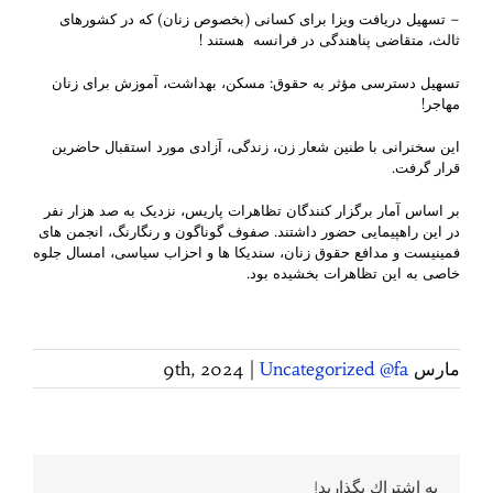
– تسهیل دریافت ویزا برای کسانی (بخصوص زنان) که در کشورهای
ثالث، متقاضی پناهندگی در فرانسه هستند !
تسهیل دسترسی مؤثر به حقوق: مسکن، بهداشت، آموزش برای زنان
مهاجر!
این سخنرانی با طنین شعار زن، زندگی، آزادی مورد استقبال حاضرین
قرار گرفت.
بر اساس آمار برگزار کنندگان تظاهرات پاریس، نزدیک به صد هزار نفر
در این راهپیمایی حضور داشتند. صفوف گوناگون و رنگارنگ، انجمن های
فمینیست و مدافع حقوق زنان، سندیکا ها و احزاب سیاسی، امسال جلوه
خاصی به این تظاهرات بخشیده بود.
مارس 9th, 2024
Uncategorized @fa
|
به اشتراك بگذاريد!