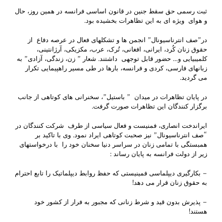
ثبت رسمی حق سقط جنین در قانون اساسی فرانسه در همین روز، حال
و هوای ویژه ای به این تظاهرات بخشیده بود.
در”صف انترناسیونال” انجمن ها و تشکلهای فعال در عرصه دفاع از
حقوق زنان کُرد، ایرانی، افغانی، تُرک، عرب، مکزیکی، آرژانتینی،
کلمیبیایی و… حضور قابل توجهی داشتند. شعار ” زن، زندگی، آزادی” به
زبانهای فارسی، کردی و فرانسه، بارها در طی مسیر راهپیمایی تکرار
می گردید.
در پایان تظاهرات در میدان ” باستیل”، سخنرانی های کوتاهی از جانب
برگزار کنندگان این تظاهرات صورت گرفت.
ایراندخت انصاری، فمنیست و فعال سیاسی از طرف شرکت کنندگان در
“صف انترناسیونال” نیز صحبت کوتاهی ایراد نمود. وی با تاکید بر
همبستگی با تمامی زنان در سراسر دنیا سخنان خود را با درخواستهای
زیر از دولت فرانسه به پایان رساند :
– بکارگیری دیپلماسی فمینیستی که حفظ روابط دیپلماتیک را تابع احترام
به حقوق زنان قرار می دهد!
– پذیرش بدون قید و شرط زنانی که مجبور به فرار از کشور خود
هستند!