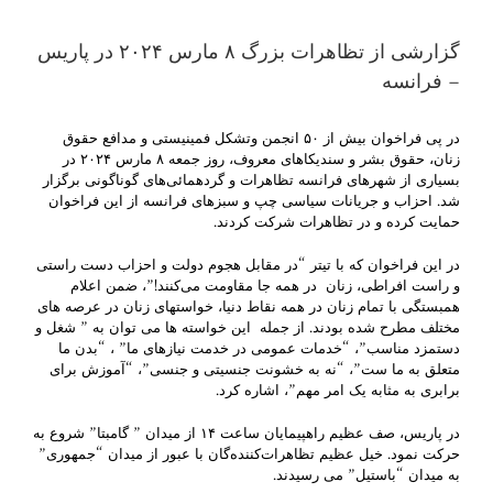
گزارشی از تظاهرات بزرگ ٨ مارس ٢٠٢۴ در پاریس
– فرانسه
در پی فراخوان بیش از ۵٠ انجمن وتشکل فمینیستی و مدافع حقوق
زنان، حقوق بشر و سندیکاهای معروف، روز جمعه ٨ مارس ٢٠٢۴ در
بسیاری از شهرهای فرانسه تظاهرات و گردهمائی‌های گوناگونی برگزار
شد. احزاب و جریانات سیاسی چپ و سبزهای فرانسه از این فراخوان
حمایت کرده و در تظاهرات شرکت کردند.
در این فراخوان که با تیتر “در مقابل هجوم دولت و احزاب دست راستی
و راست افراطی، زنان در همه جا مقاومت می‌کنند!”، ضمن اعلام
همبستگی با تمام زنان در همه نقاط دنیا، خواستهای زنان در عرصه های
مختلف مطرح شده بودند. از جمله این خواسته ها می توان به ” شغل و
دستمزد مناسب”، “خدمات عمومی در خدمت نیازهای ما” ، “بدن ما
متعلق به ما ست”، “نه به خشونت جنسیتی و جنسی”، “آموزش برای
برابری به مثابه یک امر مهم”، اشاره کرد.
در پاریس، صف عظیم راهپیمایان ساعت ١۴ از میدان ” گامبتا” شروع به
حرکت نمود. خیل عظیم تظاهرات‌کننده‌گان با عبور از میدان “جمهوری”
به میدان “باستیل” می رسیدند.