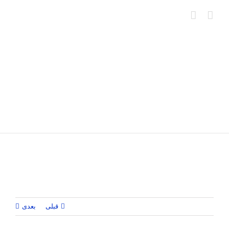
Ski
t
conten
قبلی
بعدی