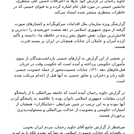
جاوید رحمان در گزارش خود بارها به اعترافات حسین علی منتظری،
جانشین خمینی در مورد قتل عام اشاره کرده و به فتوای خمینی که در
خاطرات منتظری منتشر شده استناد می‌کند.
گزارشگر ویژه سازمان ملل اقدامات سرکوبگرانه و کشتارهای صورت
گرفته از سوی جمهوری اسلامی در دهه شصت خورشیدی را «بدترین و
فاحش‌ترین موارد نقض حقوق بشرِ زنده در حافظه ما» دانسته و تأکید
کرده آمران و عاملان آن جنایات همچنان در ایران بر مسند قدرت
هستند.
در بخشی از این گزارش به آزارهای جنسی بازداشت‌شدگان از سوی
مأموران حکومتی پرداخته و آمده است که حکومت وقت در جریان
قتل‌عام‌های دهه ١٣٦٠، جنایات جنسیت‌محور از جمله خشونت جنسی
علیه زنان و دختران، و تجاوز جنسی به آنها قبل از اعدام مرتکب شده
است.
در گزارش جاوید رحمان آمده است که جامعه بین‌المللی یا از پاسخگو
کردن مقامات جمهوری اسلامی ناتوان بوده یا علاقمند به پاسخگو کردن
آنها نبوده و به این ترتیب در چنین شرایطی «جنایتکاران» همچنان از
امتیازات حکومتی و مصونیت از عدالت بین‌المللی و مسئولیت‌پذیری
برخوردار هستند.
صرفنظر از گزارش جامع آقای جاوید رحمان، مردم ایران بخوبی
دریافته‌اند که جنایات جمهوری اسلامی نه تنها کم نشده بلکه تا به امروز