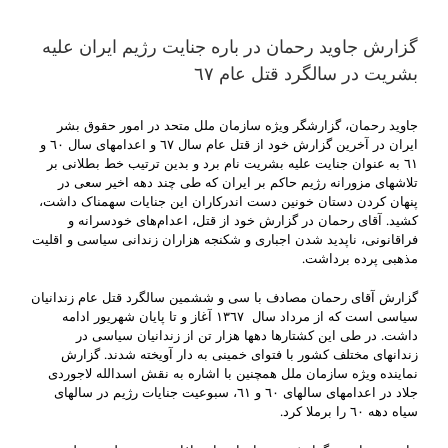
گزارش جاوید رحمان در باره جنایت رژیم ایران علیه
بشریت در سالگرد قتل عام ٦٧
جاوید رحمان، گزارشگر ویژه سازمان ملل متحد در امور حقوق بشر
ایران در آخرین گزارش خود از قتل عام سال ٦٧ و اعدامهای سال ٦٠ و
٦١ به عنوان جنایت علیه بشریت نام برد و بدین ترتیب خط بطلانی بر
تلاشهای مزورانه رژیم حاکم بر ایران که طی چند دهه اخیر سعی در
پنهان کردن دستان خونین دست اندرکاران این جنایات سهمناک داشت،
کشید. آقای رحمان در گزارش خود از قتل، اعدام‌های خودسرانه و
فراقانونی، ناپدید شدن اجباری و شکنجه هزاران زندانی سیاسی و اقلیت
مذهبی پرده برداشت.
گزارش آقای رحمان مصادف با سی و ششمین سالگرد قتل عام زندانیان
سیاسی است که از مرداد سال ١٣٦٧ آغاز و تا پایان شهریور ادامه
داشت. در طی این کشتارها دهها هزار تن از زندانیان سیاسی در
زندانهای مختلف کشور با فتوای خمینی به دار آویخته شدند. گزارش
نماینده ویژه سازمان ملل همچنین با اشاره به نقش اسدالله لاجوردی
جلاد در اعدامهای سالهای ٦٠ و ٦١، سبوعیت جنایات رژیم در سالهای
سیاه دهه ٦٠ را برملا کرد.