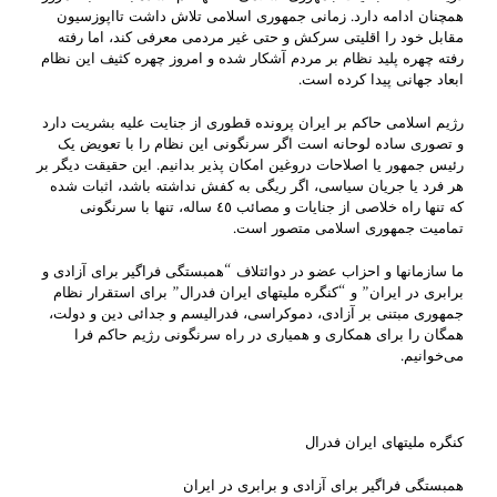
همچنان ادامه دارد. زمانی جمهوری اسلامی تلاش داشت تااپوزسیون
مقابل خود را اقلیتی سرکش و حتی غیر مردمی معرفی کند، اما رفته
رفته چهره پلید نظام بر مردم آشکار شده و امروز چهره کثیف این نظام
ابعاد جهانی پیدا کرده است.
رژیم اسلامی حاکم بر ایران پرونده قطوری از جنایت علیه بشریت دارد
و تصوری ساده لوحانه است اگر سرنگونی این نظام را با تعویض یک
رئیس جمهور یا اصلاحات دروغین امکان پذیر بدانیم. این حقیقت دیگر بر
هر فرد یا جریان سیاسی، اگر ریگی به کفش نداشته باشد، اثبات شده
که تنها راه خلاصی از جنایات و مصائب ٤٥ ساله، تنها با سرنگونی
تمامیت جمهوری اسلامی متصور است.
ما سازمانها و احزاب عضو در دوائتلاف “همبستگی فراگیر برای آزادی و
برابری در ایران” و “کنگره ملیتهای ایران فدرال” برای استقرار نظام
جمهوری مبتنی بر آزادی، دموکراسی، فدرالیسم و جدائی دین و دولت،
همگان را برای همکاری و همیاری در راه سرنگونی رژیم حاکم فرا
می‌خوانیم.
کنگره ملیتهای ایران فدرال
همبستگی فراگیر برای آزادی و برابری در ایران