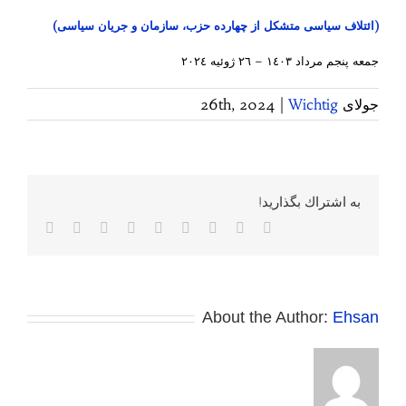
(ائتلاف سياسی متشکل از چهارده حزب، سازمان و جريان سياسی)
جمعه پنجم مرداد ١٤٠٣ – ٢٦ ژوئيه ٢٠٢٤
جولای 26th, 2024
Wichtig
|
به اشتراك بگذاريد!
Facebook
Twitter
Reddit
LinkedIn
WhatsApp
Tumblr
Vk
Pinterest
پست
الکترونی
About the Author:
Ehsan