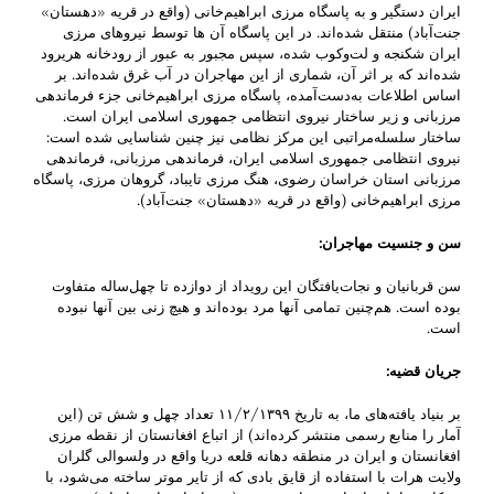
ایران دستگیر و به پاسگاه مرزی ابراهیم‌خانی (واقع در قریه «دهستان»
جنت‌آباد) منتقل شده‌اند. در این پاسگاه آن ها توسط نیروهای مرزی
ایران ‌شکنجه و لت‌و‌کوب‌ شده، ‌سپس ‌مجبور به عبور ‌از ‌رودخانه هریرود
شده‌اند که بر اثر آن، شماری از این مهاجران در آب غرق شده‌اند. بر
اساس اطلاعات به‌دست‌آمده، ‌پاسگاه مرزی ابراهیم‌خانی جزء فرماندهی
مرزبانی و زیر‌ ساختار نیروی انتظامی جمهوری اسلامی ایران‌ است.
ساختار سلسله‌مراتبی این مرکز نظامی نیز چنین شناسایی شده است:
نیروی انتظامی جمهوری اسلامی ایران، فرماندهی مرزبانی، فرماندهی
مرزبانی استان خراسان رضوی، هنگ مرزی تایباد، گروهان مرزی، پاسگاه
مرزی ابراهیم‌خانی (واقع در قریه «دهستان» جنت‌آباد).
سن و جنسیت مهاجران
:
سن قربانیان و نجات‌یافتگان این رویداد از دوازده‌ ‌تا‌ چهل‌ساله متفاوت
‌بوده است. هم‌چنین تمامی آنها مرد بوده‌اند و هیچ زنی بین آنها نبوده
است.
جریان قضیه
:
بر بنیاد یافته‌های ما، به تاریخ ۱۱/۲/۱۳۹۹ ‌تعداد چهل و شش تن (این
آمار را منابع رسمی منتشر کرده‌اند) از اتباع افغانستان از نقطه مرزی
افغانستان و ایران در منطقه دهانه قلعه دریا واقع در ولسوالی گلران
ولایت هرات با استفاده از قایق بادی که از تایر موتر ساخته می‌شود، با