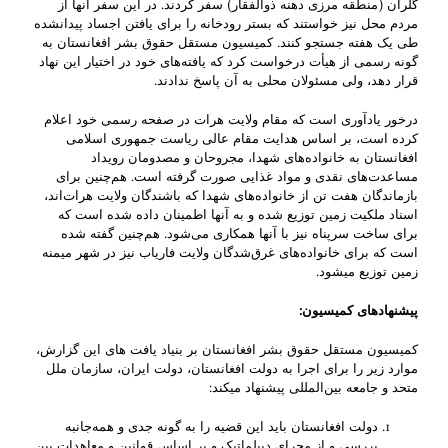
گلران (‌منطقه مرزی دهنه ذوالفقار‌) سفر کردند. در این سفر آنها از
مردم محل نیز خواستند که بستر رودخانه را برای یافتن اجساد پیدانشده
طی یک هفته جستجو کنند. کمیسیون مستقل حقوق بشر افغانستان ‌به
گونه رسمی از هیأت ‌درخواست کرد که یافته‌های خود در اختیار این نهاد
قرار دهد، ولی مسئولان محلی به آن ‌پاسخ ندادند.
درخور یادآوری است که ‌مقام ولایت هرات در صفحه رسمی خود اعلام
کرده است، ‌بر اساس هدایت مقام عالی ریاست جمهوری اسلامی
افغانستان به خانواده‌های شهدا، مجروحان و مصدومان ‌رویداد
مساعدت‌های نقدی و مواد غذایی صورت گرفته است. هم‌چنین برای
بازماند‌گان هفت تن از خانواده‌های شهدا که باشندگان ولایت هرات‌اند،
اسناد ملکیت زمین توزیع شده و به آنها اطمینان داده شده است که
برای ساخت سرپناه نیز با آنها همکاری می‌شو‌د. هم‌چنین گفته شده
است که برای خانواده‌های غرق‌شدگان ولایت فاریاب‌ نیز در شهر میمنه
زمین توزیع می­شود.
پیشنهادهای کمیسیون
:
کمیسیون مستقل حقوق بشر افغانستان بر بنیاد ‌یافت­ های این گزارش،
موارد زیر را برای اجرا به دولت افغانستان، دولت ایران، سازمان ملل
متحد و جامعه بین‌المللی پیشنهاد می­کند‌:
دولت افغانستان باید این قضیه را به گونه جدی و همه‌جانبه
‌بررسی‌ و از مجرای دیپلماتیک و بر اساس قوانین و معاهدات بین