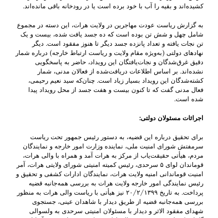
کشیده‌اند و بقیه را آب با خود برده است ‌‌یا ‌در رودخانه باقی مانده‌اند.‌
به گزارش‌ ریاست عودت مهاجرین در ولایت هرات، این دسته در مجموع
شامل چهل و شش تن ‌‌بوده‌ است که ده جسد یافت شده، بیست و یک
تن نجات یافته و ‌تعداد پانزده جسد دیگر تا هنوز مفقود‌‌ است. دیگر
نهادهای دولتی (به‌ویژه مقام ولایت و ریاست ارتباط خارجه) درباره شمار
دقیق غرق‌شدگان و نجات‌یافتگان این رویداد، حاضر به پاسخگویی
‌نشده‌اند. بر اساس اطلاعات دریافت‌شده از ‌فعالان مدنی‌، شمار
کشته‌شدگان این رویداد بسیار زیاد‌ است. چنان‌که سید نعیم رحیمی،
فعال مدنی گفت که تا کنون بیست و هفت جسد از محل ‌رویداد پیدا
شده است.
اجرائات مسئولان دولتی‌
:
برای تحقیق درباره این قضیه، به دستور رئیس ‌جمهور تحت ریاست
سرمفتش شورای امنیت ملی، نماینده وزارت امور خارجه و نمایند‌گان
مردم، هیأتی حقیقت‌یاب از مرکز به هرات آمد‌ و همراه با والی هرات،
قوماندان لوای ۵ سرحدی، رئیس کمیته امنیتی شورای ولایتی هرات، آمر
امنیت قوماندانی امنیه ولایت هرات، نمایند‌گان ادارات کشفی و تحقیق و
رئیس نمایند‌گی امور خارجه ولایت هرات به بررسی ‌همه‌جانبه قضیه
پرداخت‌. به تاریخ ۲۰/۲/۱۳۹۹ نیز هیأتی با ریاست والی هرات به منظور
بررسی‌ همه‌جانبه قضیه‌ از طریق دیدار با شاهدان عینی، جستجوی
شهدای مفقود الاثر و دیدار با مسئولان امنیتی سرحدی به ولسوالی