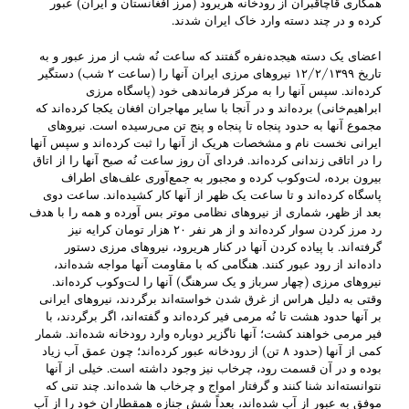
همکاری قاچاقبران از رودخانه هریرود (مرز افغانستان و ایران) عبور
کرده و در چند دسته وارد خاک ایران شدند. ‌
اعضای یک دسته هیجده‌نفره گفتند که ساعت نُه شب از مرز عبور ‌و به
تاریخ ۱۲/۲/۱۳۹۹ نیروهای مرزی ایران آنها را (ساعت ۲ شب) دستگیر‌
‌کرده‌اند. سپس آنها را به مرکز فرماندهی خود (پاسگاه مرزی
ابراهیم‌خانی) برده‌اند‌ و در آنجا با سایر مهاجران افغان یکجا کرده‌اند که
مجموع آنها به حدود پنجاه تا پنجاه و پنج تن می‌رسیده است. نیرو‌های
ایرانی نخست نام و مشخصات هر‌یک از آنها را ثبت کرده‌اند‌ و سپس آنها
را در ‌اتاقی زندانی کرده‌اند. فردای آن روز ساعت نُه صبح آنها را از اتاق
‌بیرون برده، لت‌و‌کوب کرده و مجبور به جمع‌آوری علف‌­های اطراف
پاسگاه کرده‌اند و تا ساعت یک ظهر از آنها کار کشیده‌اند. ساعت دوی
بعد از ظهر، ‌شماری از نیروهای نظامی موتر بس آورده ‌و همه ‌را با هدف
رد مرز کردن سوار کرده‌اند و از هر نفر ۲۰ هزار تومان کرایه نیز
گرفته‌اند. با پیاده کردن آنها در کنار ‌هریرود‌، نیروهای مرزی دستور
داده‌اند‌ از رود عبور کنند. هنگامی که با مقاومت آنها مواجه ‌شده‌اند،
نیروهای مرزی (چهار سرباز و یک سرهنگ) آنها را لت‌و‌کوب کرده‌اند‌.
وقتی به دلیل هراس از غرق شدن ‌خواسته‌اند برگردند، نیروهای ایرانی
بر آنها حدود هشت تا نُه مرمی فیر کرده‌اند و گفته‌اند، اگر برگردند، ‌با
فیر مرمی خواهند کشت؛ آنها ناگزیر دوباره وارد رودخانه شده‌اند. شمار
کمی از آنها (حدود ۸ تن) از ‌رود‌خانه عبور کرده‌اند؛ چون عمق آب زیاد
بوده و در آن قسمت رود، ‌چرخاب نیز وجود داشته است. خیلی از آنها
نتوانسته‌اند شنا کنند و گرفتار امواج و چرخاب ­ها شده‌اند. چند تنی که
موفق به عبور از آب شده‌اند‌، بعداً شش جنازه همقطاران خود را از آب