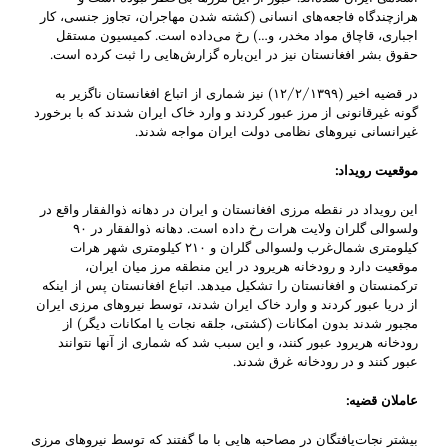
هر‌از‌چندگاه‌ فاجعه‌های انسانی (کشته شدن مهاجران، تجاوز جنسی، کار
اجباری، قاچاق مواد مخدر، و‌…) رخ می‌داده است. ‌کمیسیون مستقل
حقوق بشر افغانستان نیز در این‌باره گزارش‌هایی را ثبت کرده است.
در قضیه اخیر (۱۲/۲/۱۳۹۹) نیز شماری از اتباع افغانستان ناگزیر به
گونه غیر‌قانونی از مرز عبور کردند و وارد خاک ایران شدند که با برخورد
غیر‌انسانی نیروهای نظامی دولت ایران مواجه شد‌ند.
موقعیت رویداد
:
این رویداد در نقطه مرزی افغانستان و ایران در دهانه ذوالفقار واقع در
ولسوالی گلران ولایت هرات رخ داده است. ‌دهانه ذوالفقار در ۹۰
کیلومتری شمال‌غرب ولسوالی گلران و ۲۱۰ کیلومتری شهر هرات
موقعیت دارد و رودخانه هریرود در این منطقه مرز میان ایران،
ترکمنستان و افغانستان را تشکیل می­دهد. اتباع افغانستان پس از اینکه
از دریا عبور کردند و وارد خاک ایران شدند، توسط نیروهای مرزی ایران
مجبور شدند بدون امکانات (کشتی، جلقه نجات ‌یا امکانات دیگر) از
رودخانه هریرود عبور کنند، و این سبب شد که شماری از آنها نتوانند‌
عبور کنند و در رودخانه غرق شدند.
عاملان ‌قضیه
:
بیشتر نجات‌یافتگان در مصاحبه ­هایی با ما ‌گفتند که ‌توسط نیروهای مرزی