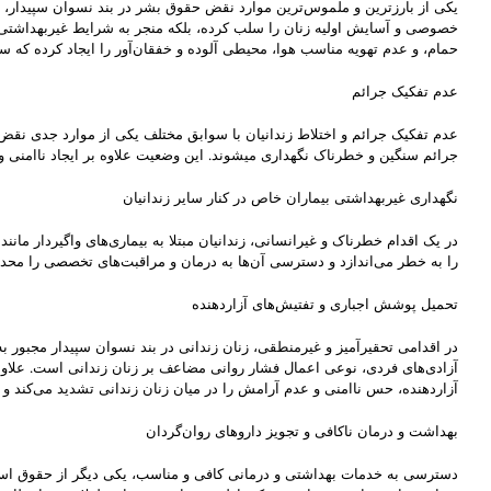
یکی از بارزترین و ملموس‌ترین موارد نقض حقوق بشر در بند نسوان سپیدار، 
خصوصی و آسایش اولیه‌ زنان را سلب کرده، بلکه منجر به شرایط غیربهداشت
حمام، و عدم تهویه مناسب هوا، محیطی آلوده و خفقان‌آور را ایجاد کرده که س
عدم تفکیک جرائم
عدم تفکیک جرائم و اختلاط زندانیان با سوابق مختلف یکی از موارد جدی نقض ح
جرائم سنگین و خطرناک نگهداری میشوند. این وضعیت علاوه بر ایجاد ناامنی و ت
نگهداری غیربهداشتی بیماران خاص در کنار سایر زندانیان
در یک اقدام خطرناک و غیرانسانی، زندانیان مبتلا به بیماری‌های واگیردار مانن
را به خطر می‌اندازد و دسترسی آن‌ها به درمان و مراقبت‌های تخصصی را محدو
تحمیل پوشش اجباری و تفتیش‌های آزاردهنده
در اقدامی تحقیرآمیز و غیرمنطقی، زنان زندانی در بند نسوان سپیدار مجبور 
آزادی‌های فردی، نوعی اعمال فشار روانی مضاعف بر زنان زندانی است. علاوه 
آزاردهنده، حس ناامنی و عدم آرامش را در میان زنان زندانی تشدید می‌کند و 
بهداشت و درمان ناکافی و تجویز داروهای روان‌گردان
دسترسی به خدمات بهداشتی و درمانی کافی و مناسب، یکی دیگر از حقوق اسا