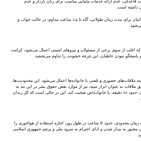
شت قاعدگی، عدم ارائه خدمات مامایی مناسب برای زنان باردار و عدم
ال داشته است.
در اقدامی نگران‌کننده، به اغلب زندانیان به طور معمول قرص‌های اعصاب و خواب‌آور تجویز می‌شود. این داروها به گونه‌ای به آن‌ها داده می‌شود که تعدادی از زندانیان برای مدت زمان طولانی، گاه تا 24 ساعت مداوم، در حالت خواب و
ی‌شود.
، که اغلب از سوی برخی از مسئولان و نیروهای امنیتی اعمال می‌شود، کرامت
و پاسخگو نبودن خاطیان، این چرخه خشونت را تداوم می‌بخشد.
 ملاقات‌های حضوری و تلفنی با خانواده‌ها اعمال می‌شود. این محدودیت‌ها،
ملاقات به عنوان ابزار تنبیه، نیز از موارد نقض حقوق بشر در این بند به
شمار می‌رود. به طور مشخص، ساعات تماس زندانیان با خانواده‌هایشان به شدت محدود شده است و هر زندانی تنها حق دارد دو روز یک بار به مدت زمان کوتاهی، حدود 10 دقیقه، با خانواده‌اش صحبت کند. این در حالی است که کل زندان
حق هواخوری و استفاده از فضای باز، از حقوق اولیه‌ی زندانیان برای حفظ سلامت جسمی و روانی است. با این حال، زندانیان در بند نسوان سپیدار تنها برای مدت زمان محدودی، حدود 6 ساعت در طول روز، اجازه استفاده از هواخوری را
جه به شرایط نامناسب و خفقان‌آور داخل بندها، تاثیرات منفی بر سلامت آن‌ها دارد. علاوه بر این، هر روز ساعت 8 صبح، زندانیان مجبور به بیدار شدن و ادای احترام به سرود ملی و پرچم جمهوری اسلامی
د.