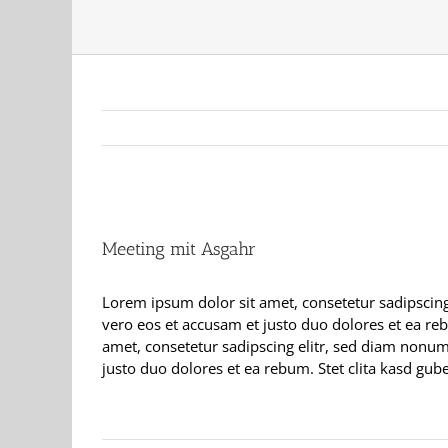
Zeige
grösseres
Meeting mit Asgahr
Bild
Lorem ipsum dolor sit amet, consetetur sadipscin
vero eos et accusam et justo duo dolores et ea re
amet, consetetur sadipscing elitr, sed diam nonu
justo duo dolores et ea rebum. Stet clita kasd gu