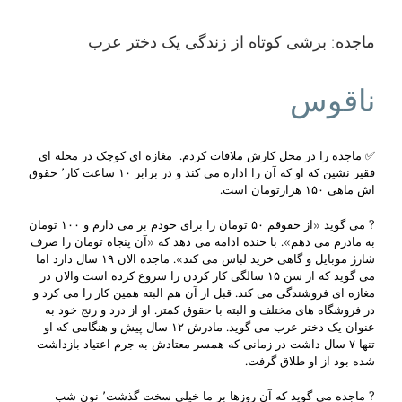
ماجده: برشی کوتاه از زندگی یک دختر عرب
ناقوس
✅ ماجده را در محل کارش ملاقات کردم. مغازه ای کوچک در محله ای
فقیر نشین که او که آن را اداره می کند و در برابر ۱۰ ساعت کار٬ حقوق
اش ماهی ۱۵۰ هزارتومان است.
? می گوید «از حقوقم ۵۰ تومان را برای خودم بر می دارم و ۱۰۰ تومان
به مادرم می دهم». با خنده ادامه می دهد که «آن پنجاه تومان را صرف
شارژ موبایل و گاهی خرید لباس می کند». ماجده الان ۱۹ سال دارد اما
می گوید که از سن ۱۵ سالگی کار کردن را شروع کرده است والان در
مغازه ای فروشندگی می کند. قبل از آن هم البته همین کار را می کرد و
در فروشگاه های مختلف و البته با حقوق کمتر. او از درد و رنج خود به
عنوان یک دختر عرب می گوید. مادرش ۱۲ سال پیش و هنگامی که او
تنها ۷ سال داشت در زمانی که همسر معتادش به جرم اعتیاد بازداشت
شده بود از او طلاق گرفت.
? ماجده می گوید که آن روزها بر ما خیلی سخت گذشت٬ نون شب