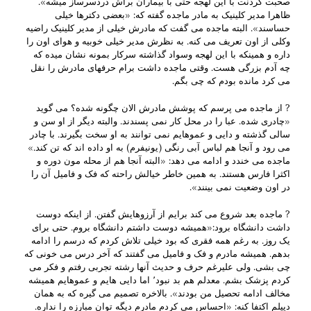
صحبت کردنت با این لهجه حتی با بیماران براش دردسرساز میشه».
ظاهرا مدیر کلینیک به مادر ماجده گفته که: «بعضی دکترها خیلی
حساسند». البته ماجده می گفت که مادرش خیلی از مدیر کلینیک راضیه
وکلی از اون تعریف می کنه. به نظرش مدیر خیلی خوبیه و هوای اون را
داره و همینکه با این لهجه وسواد گذاشته سرکار بمونه نشان میده که
چه آدم بزرگی هست. وقتی ماجده داشت برام حرفهای مادرش را نقل
می کرد مانده بودم که چی بگم.
? از ماجده می پرسم که پوشش مادرش الان چگونه شده؟ می گوید
«چادری شده. عبا را در محل کار نمی پسندند. والبته دیگر از او سن و
سالی گذشته و دایی و عموهایم نمی توانند به او سخت بگیرند. با چادر
می رود و آنجا هم لباس آبی رنگی (یونیفرم) به او داده اند که تن کند.»
ماجده می خندد و ادامه می دهد: «البته آنجا هم از محله مون دوره و
اکثرا فارس هستند. به همین خاطر خیالش راحته که فک و فامیل آن را
در اون وضعیت نمی بینند».
? ماجده بعد شروع می کند برایم از آرزوهایش گفتن. از اینکه دوست
داشت دانشگاه برود:«همیشه دوست داشتم دانشگاه بروم. حتی برای
یک روز. به رغم همه فقری که بود خیلی تلاش کردم که درسم را ادامه
بدهم. همیشه مادرم و فک و فامیل می گفتند که آخر درس می خونی که
چی بشی. ولی علیرغم حرف و حدیث آنها رشته تجربی رفتم و فکر می
کردم پزشک بشم. معدلم هم بد نبود٬ اما دایی هایم و عموهایم همیشه
مخالف ادامه تحصیل من بودند». بالاخره تصمیم می گیره که به همان
دیپلم اکتفا کنه: «احساس می کردم مادرم دیگه توان مبارزه را نداره.