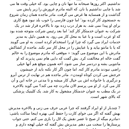
نداشتیم. اکثر روزها صبحانه ما تنها نان و چایی بود. که خیلی وقت ها می
شد یا چایی نداشتیم یا نان. که البته مادرم غرورش را زیر پایش می
گذاشت و از همسایه ها غرض می گرفت. مادر ماجده همان زمان شروع
به جستجوی کار کرده بود٬ اما چون فارسی را خوب بلد نبود هیچ کاری
برای او پیدا نمی شد. به هزار درب زده بود تا بالاخره قرار شد در یک
شرکت به عنوان خدمتکار کار کند٬ اما بعد رئیس شرکت متوجه شده بود
که او عرب است و با عبا به محل کار می رود. به همین دلیل به مدیر
خدمات ایراد می گیرد که چرا او را استخدام کرده است. به او می گویند
که یا با مانتو بیاید و یا عبایش را در محل کار سر نکند. ماجده از کشاکش
مادرش با این موضوع می گوید: « موقعی که مادرم موضوع را به خالم
گفت خاله ام مخالفت کرد. بش گفت که دایی هام نمی پذیرند که او
مانتویی بشه و دردسر ساز می شود. آخه همون موقع هم آنها خیلی
راضی نبودند مادرم کار کنه. اما چون اگر کار نکنه باید از جیبشون
خرجش می کردن کوتاه اومدن». مادر ماجده هم در نهایت از ترس آبرو
و درگیری با خانواده اش بی خیال کار میشه و تا مدتی در خانه این و آن
کار می کرد. از او می پرسم الان مادرت چه می کند؟ می گوید بالاخره
در یک مطب به عنوان خدمتکار مشغول به کار شد. یک کلینیک پزشکی
که بالای شهر است.
? چندبار از او ایراد گرفتند که چرا عربی حرف می زنی و بالاخره مدیرش
بهش گفته که اگر می خوای کارت را حفظ کنی بهتره اینجا ساکت باشی:
«مادرم میگه از صبح تا عصر نقش یک لال را بازی می کنم. حتی جواب
پرستارها را سخت می دهم. مدیرش بش گفته که خیلی لهجه داری و