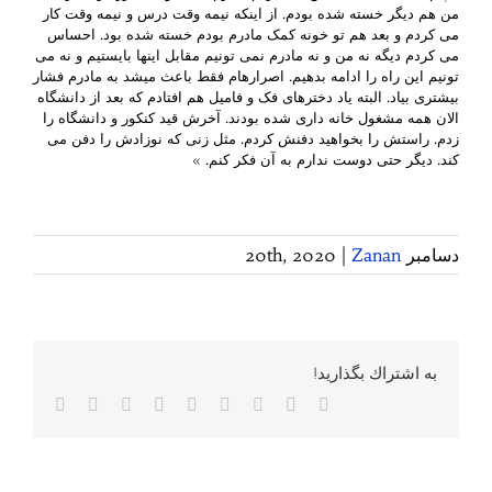
من هم دیگر خسته شده بودم. از اینکه نیمه وقت درس و نیمه وقت کار
می کردم و بعد هم تو خونه کمک مادرم بودم خسته شده بود. احساس
می کردم دیگه نه من و نه مادرم نمی تونیم مقابل اینها بایستیم و نه می
تونیم این راه را ادامه بدهیم. اصرارهام فقط باعث میشد به مادرم فشار
بیشتری بیاد. البته یاد دخترهای فک و فامیل هم افتادم که بعد از دانشگاه
الان همه مشغول خانه داری شده بودند. آخرش قید کنکور و دانشگاه را
زدم. راستش را بخواهید دفنش کردم. مثل زنی که نوزادش را دفن می
کند. دیگر حتی دوست ندارم به آن فکر کنم. »
دسامبر 20th, 2020
Zanan
|
به اشتراك بگذاريد!
Facebook
Twitter
Reddit
LinkedIn
WhatsApp
Tumblr
Vk
Pinterest
پست
الکترونی